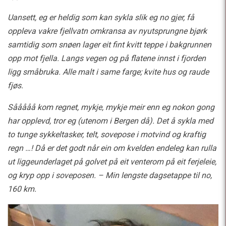
Uansett, eg er heldig som kan sykla slik eg no gjer, få
oppleva vakre fjellvatn omkransa av nyutsprungne bjørk
samtidig som snøen lager eit fint kvitt teppe i bakgrunnen
opp mot fjella. Langs vegen og på flatene innst i fjorden
ligg småbruka. Alle malt i same farge; kvite hus og raude
fjøs.
Sååååå kom regnet, mykje, mykje meir enn eg nokon gong
har opplevd, tror eg (utenom i Bergen då). Det å sykla med
to tunge sykkeltasker, telt, sovepose i motvind og kraftig
regn …! Då er det godt når ein om kvelden endeleg kan rulla
ut liggeunderlaget på golvet på eit venterom på eit ferjeleie,
og kryp opp i soveposen. – Min lengste dagsetappe til no,
160 km.