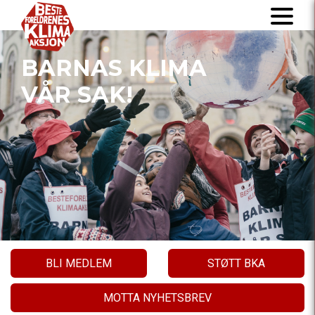
BARNAS KLIMA
VÅR SAK!
BLI MEDLEM
STØTT BKA
MOTTA NYHETSBREV