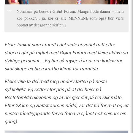
Normann på besøk i Grønt Forum. Mange flotte damer – mem
kor pokker… ja, kor er alle MENNENE som også bør være
opptatt av det grønne skiftet??
Fleire tankar surrer rundt i det vetle hovudet mitt etter
dagen i går på møtet med Grønt Forum med fleire aktive og
dyktige personar…. Eg har så mykje å læra om korleis me
skal skape eit bærekraftig klima for framtida.
Fleire ville ta del med meg under starten på neste
sykkelløkt. Eg setter stor pris på at dei heier på
Besteforeldreaksjonen og at dei gjer det på ein slik måte.
Etter 28 km og Saltstraumen nådd, var det tid for mat og eit
nesten tåredryppande farvel (men vi sjåast nok seinare ein
gong).