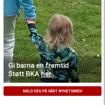
Gi barna en fremtid
Støtt BKA
her
MELD DEG PÅ VÅRT NYHETSBREV