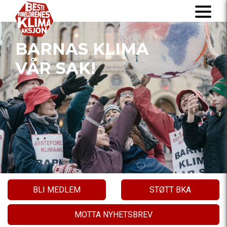
BARNAS KLIMA
VÅR SAK!
BLI MEDLEM
STØTT BKA
MOTTA NYHETSBREV