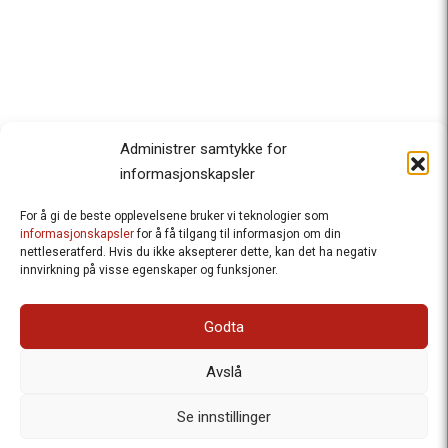
Administrer samtykke for
informasjonskapsler
For å gi de beste opplevelsene bruker vi teknologier som
Besteforeldrenes klimaaksjon
informasjonskapsler
for å få tilgang til informasjon om din
nettleseratferd. Hvis du ikke aksepterer dette, kan det ha negativ
Ansvarlig redaktør
: Halfdan Wiik |
innvirkning på visse egenskaper og funksjoner.
halfdan.wiik@besteforeldrene.no
| 971 96 809
Besøksadresse
: Hausmannsgt. 19, 0182 Oslo
Godta
Postadresse
: Postboks 1231 Vika, 0110 Oslo.
E-post
: post@besteforeldreaksjonen.no
Avslå
Organisasjonsnummer
: 998 636 779
Vår Personvernerklæring
Informasjonskapsler (Cookies)
Se innstillinger
Webutvikling av
Frameworks AS
| Logo av Blanke Ark | Design av