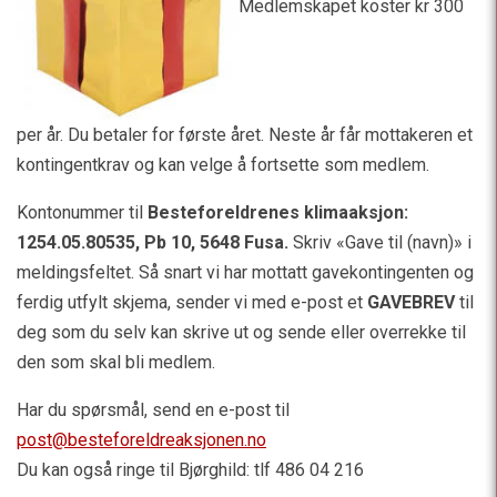
Medlemskapet koster kr 300
per år. Du betaler for første året. Neste år får mottakeren et
kontingentkrav og kan velge å fortsette som medlem.
Kontonummer til
Besteforeldrenes klimaaksjon:
1254.05.80535, Pb 10, 5648 Fusa.
Skriv «Gave til (navn)» i
meldingsfeltet. Så snart vi har mottatt gavekontingenten og
ferdig utfylt skjema, sender vi med e-post et
GAVEBREV
til
deg som du selv kan skrive ut og sende eller overrekke til
den som skal bli medlem.
Har du spørsmål, send en e-post til
post@besteforeldreaksjonen.no
Du kan også ringe til Bjørghild: tlf
486 04 216