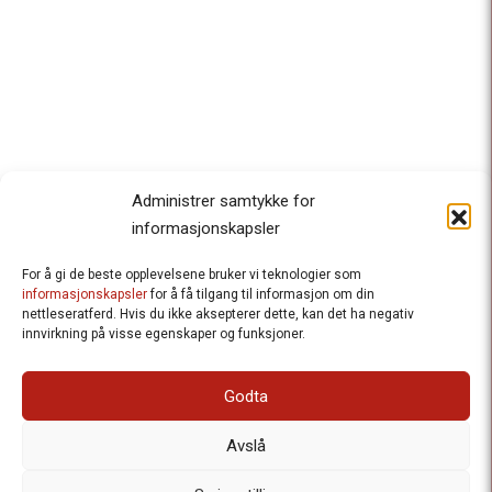
Administrer samtykke for
informasjonskapsler
For å gi de beste opplevelsene bruker vi teknologier som
Besteforeldrenes klimaaksjon
informasjonskapsler
for å få tilgang til informasjon om din
nettleseratferd. Hvis du ikke aksepterer dette, kan det ha negativ
Ansvarlig redaktør
: Halfdan Wiik |
innvirkning på visse egenskaper og funksjoner.
halfdan.wiik@besteforeldrene.no
| 971 96 809
Besøksadresse
: Hausmannsgt. 19, 0182 Oslo
Godta
Postadresse
: Postboks 1231 Vika, 0110 Oslo.
E-post
: post@besteforeldreaksjonen.no
Avslå
Organisasjonsnummer
: 998 636 779
Vår Personvernerklæring
Informasjonskapsler (Cookies)