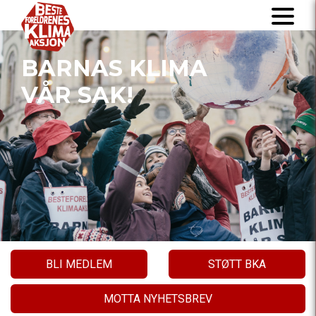
BARNAS KLIMA
VÅR SAK!
BLI MEDLEM
STØTT BKA
MOTTA NYHETSBREV