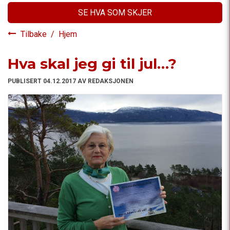
SE HVA SOM SKJER
Tilbake
/
Hjem
Hva skal jeg gi til jul…?
PUBLISERT 04.12.2017 AV REDAKSJONEN