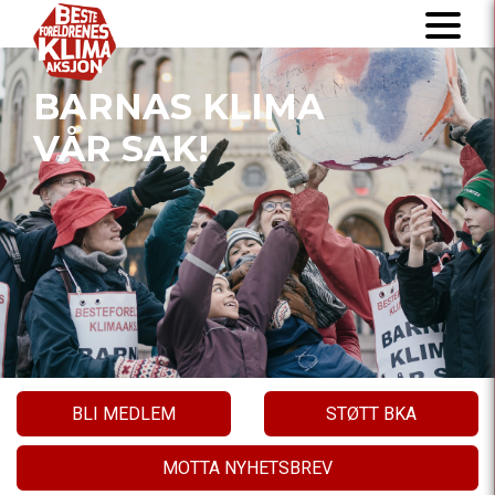
BARNAS KLIMA
VÅR SAK!
BLI MEDLEM
STØTT BKA
MOTTA NYHETSBREV