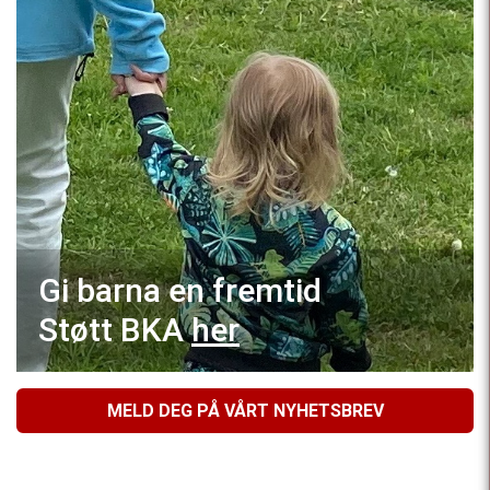
Gi barna en fremtid
Støtt BKA
her
MELD DEG PÅ VÅRT NYHETSBREV