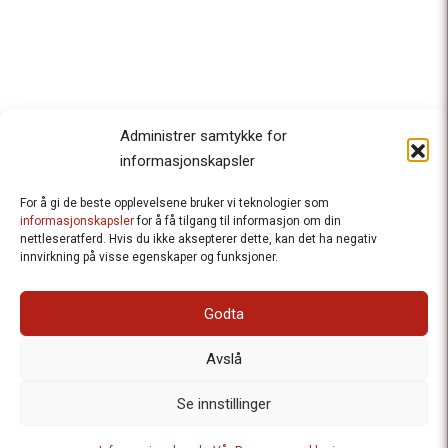
Administrer samtykke for
informasjonskapsler
For å gi de beste opplevelsene bruker vi teknologier som
Besteforeldrenes klimaaksjon
informasjonskapsler
for å få tilgang til informasjon om din
nettleseratferd. Hvis du ikke aksepterer dette, kan det ha negativ
Ansvarlig redaktør
: Halfdan Wiik |
innvirkning på visse egenskaper og funksjoner.
halfdan.wiik@besteforeldrene.no
| 971 96 809
Besøksadresse
: Hausmannsgt. 19, 0182 Oslo
Godta
Postadresse
: Postboks 1231 Vika, 0110 Oslo.
E-post
: post@besteforeldreaksjonen.no
Avslå
Organisasjonsnummer
: 998 636 779
Vår Personvernerklæring
Informasjonskapsler (Cookies)
Se innstillinger
Webutvikling av
Frameworks AS
| Logo av Blanke Ark | Design av