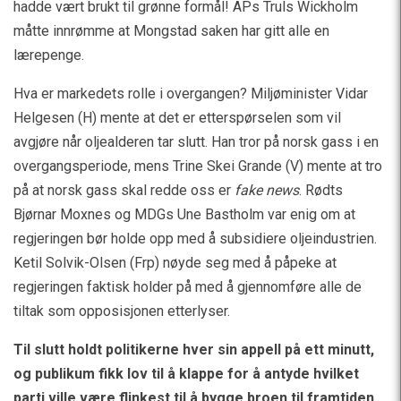
hadde vært brukt til grønne formål! APs Truls Wickholm
måtte innrømme at Mongstad saken har gitt alle en
lærepenge.
Hva er markedets rolle i overgangen? Miljøminister Vidar
Helgesen (H) mente at det er etterspørselen som vil
avgjøre når oljealderen tar slutt. Han tror på norsk gass i en
overgangsperiode, mens Trine Skei Grande (V) mente at tro
på at norsk gass skal redde oss er
fake news
. Rødts
Bjørnar Moxnes og MDGs Une Bastholm var enig om at
regjeringen bør holde opp med å subsidiere oljeindustrien.
Ketil Solvik-Olsen (Frp) nøyde seg med å påpeke at
regjeringen faktisk holder på med å gjennomføre alle de
tiltak som opposisjonen etterlyser.
Til slutt holdt politikerne hver sin appell på ett minutt,
og publikum fikk lov til å klappe for å antyde hvilket
parti ville være flinkest til å bygge broen til framtiden.