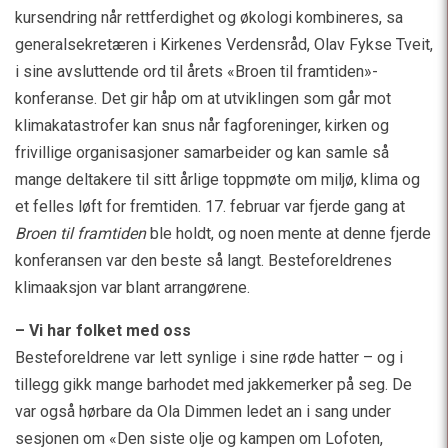
kursendring når rettferdighet og økologi kombineres, sa
generalsekretæren i Kirkenes Verdensråd, Olav Fykse Tveit,
i sine avsluttende ord til årets «Broen til framtiden»-
konferanse. Det gir håp om at utviklingen som går mot
klimakatastrofer kan snus når fagforeninger, kirken og
frivillige organisasjoner samarbeider og kan samle så
mange deltakere til sitt årlige toppmøte om miljø, klima og
et felles løft for fremtiden. 17. februar var fjerde gang at
Broen til framtiden
ble holdt, og noen mente at denne fjerde
konferansen var den beste så langt. Besteforeldrenes
klimaaksjon var blant arrangørene.
– Vi har folket med oss
Besteforeldrene var lett synlige i sine røde hatter – og i
tillegg gikk mange barhodet med jakkemerker på seg. De
var også hørbare da Ola Dimmen ledet an i sang under
sesjonen om «Den siste olje og kampen om Lofoten,