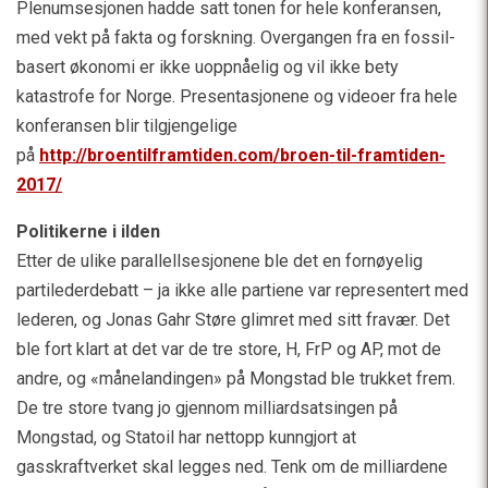
Plenumsesjonen hadde satt tonen for hele konferansen,
med vekt på fakta og forskning. Overgangen fra en fossil-
basert økonomi er ikke uoppnåelig og vil ikke bety
katastrofe for Norge. Presentasjonene og videoer fra hele
konferansen blir tilgjengelige
på
http://broentilframtiden.com/broen-til-framtiden-
2017/
Politikerne i ilden
Etter de ulike parallellsesjonene ble det en fornøyelig
partilederdebatt – ja ikke alle partiene var representert med
lederen, og Jonas Gahr Støre glimret med sitt fravær. Det
ble fort klart at det var de tre store, H, FrP og AP, mot de
andre, og «månelandingen» på Mongstad ble trukket frem.
De tre store tvang jo gjennom milliardsatsingen på
Mongstad, og Statoil har nettopp kunngjort at
gasskraftverket skal legges ned. Tenk om de milliardene