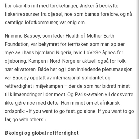
fjor skar 4.5 mil med torsketunger, ønsker å beskytte
fiskeriressurser fra oljesøl, noe som barnas foreldre, og nå
samtlige lofotkommuner, var enig om.
Nnimmo Bassey, som leder Health of Mother Earth
Foundation, var bekymret for tørrfisken som man spiser
mye av i hans hjemland Nigeria, hvis LoVeSe åpnes for
oljeboring. Kampen i Nord-Norge er aktuell også for folk
nær ekvatoren. Både her og i den innledende plenumsesjon
var Bassey opptatt av internasjonal solidaritet og
rettferdighet i miljøkampen – der de som har bidratt minst
til klimaendringer lider mest. Og Paris-avtalen vil dessverre
ikke gjøre noe med dette. Han minnet om et afrikansk
ordspråk: «If you want to go fast, go alone. If you want to go
far, go with others.»
Økologi og global rettferdighet