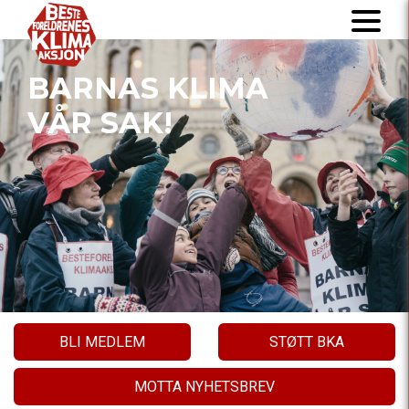
BARNAS KLIMA
VÅR SAK!
BLI MEDLEM
STØTT BKA
MOTTA NYHETSBREV