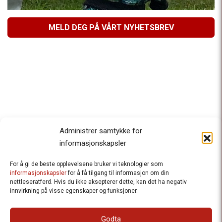
MELD DEG PÅ VÅRT NYHETSBREV
Administrer samtykke for
informasjonskapsler
For å gi de beste opplevelsene bruker vi teknologier som
Besteforeldrenes klimaaksjon
informasjonskapsler
for å få tilgang til informasjon om din
nettleseratferd. Hvis du ikke aksepterer dette, kan det ha negativ
Ansvarlig redaktør
: Halfdan Wiik |
innvirkning på visse egenskaper og funksjoner.
halfdan.wiik@besteforeldrene.no
| 971 96 809
Besøksadresse
: Hausmannsgt. 19, 0182 Oslo
Godta