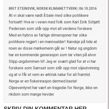
BRIT STEINSVIK, NORSK KLIMANETTVERK |
06.10.2016
At vi skal være nødt å bale med slike politikere
fortsatt! Hva er i veien med folk som Karl Eirik Schjøtt
Pedersen som står opp mot all verdens forskere.
Med en hybris av farlige dimensjoner har slike
politikere regjert i en mannsalder! Kanskje på tide at
noen av disse mørkemenn går av ! Natur og ungdom
har en kommende generasjon som tar viten på alvor.
Slipp ungdommen til! Jeg er svært glad for at vi har
forskere som Samset som står opp mot oljeutvinning
og at vi får et vern av arktisk natur for all framtid.
Norge er en fiskerinasjon dermed basta!
Oljeeventyret har vært en tragedie for Norge, ikke en
rikdom som mange hevder.
SKRIV DIN KOMMENTAR HER