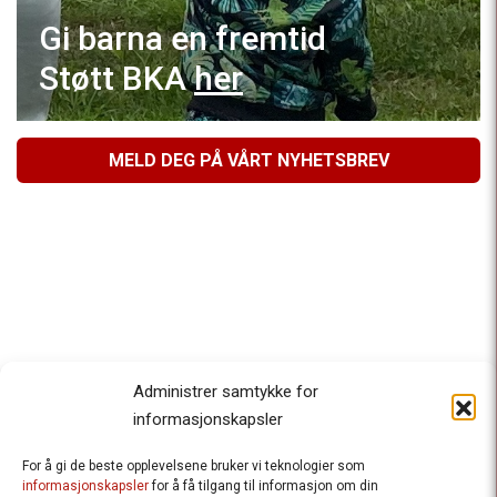
Gi barna en fremtid
Støtt BKA
her
MELD DEG PÅ VÅRT NYHETSBREV
Administrer samtykke for
informasjonskapsler
For å gi de beste opplevelsene bruker vi teknologier som
Besteforeldrenes klimaaksjon
informasjonskapsler
for å få tilgang til informasjon om din