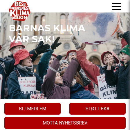
BARNAS KLIMA
VÅR SAK!
BLI MEDLEM
STØTT BKA
MOTTA NYHETSBREV