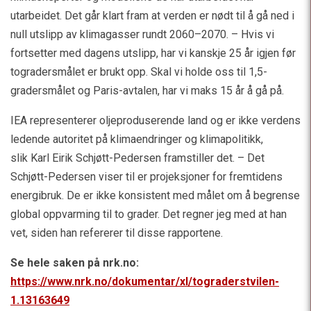
utarbeidet. Det går klart fram at verden er nødt til å gå ned i
null utslipp av klimagasser rundt 2060–2070. – Hvis vi
fortsetter med dagens utslipp, har vi kanskje 25 år igjen før
togradersmålet er brukt opp. Skal vi holde oss til 1,5-
gradersmålet og Paris-avtalen, har vi maks 15 år å gå på.
IEA representerer oljeproduserende land og er ikke verdens
ledende autoritet på klimaendringer og klimapolitikk,
slik Karl Eirik Schjøtt-Pedersen framstiller det. – Det
Schjøtt-Pedersen viser til er projeksjoner for fremtidens
energibruk. De er ikke konsistent med målet om å begrense
global oppvarming til to grader. Det regner jeg med at han
vet, siden han refererer til disse rapportene.
Se hele saken på nrk.no:
https://www.nrk.no/dokumentar/xl/tograderstvilen-
1.13163649