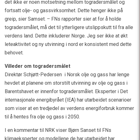
det ikke er noen motsetning mellom togradersmålet og
fortsatt olje- og gassvirksomhet. Dette henger ikke på
greip, sier Samset. – FNs rapporter sier at for å holde
togradersmålet, må det til ytterligere utslippskutt til fra alle
verdens land. Dette inkluderer Norge. Jeg ser ikke at økt
leteaktivitet og ny utvinning i nord er konsistent med dette
behovet.
Villeder om togradersmålet
Direktør Schjøtt-Pedersen i Norsk olje og gass har lenge
hevdet at planene om storstilt utvinning av olje og gass i
Barentshavet er innenfor togradersmålet. Eksperter i Det
internasjonale energibyrået (IEA) har utarbeidet scenarioer
som viser at en tredjedel av verdens energiforbruk kommer
til å hentes fra olje og gass i 2050.
I en kommentar til NRK viser Bjørn Sanset til FNs
klimaeksperter og modellene de har utarbeidet har