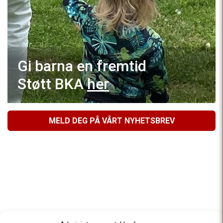
Gi barna en fremtid
Støtt BKA
her
MELD DEG PÅ VÅRT NYHETSBREV