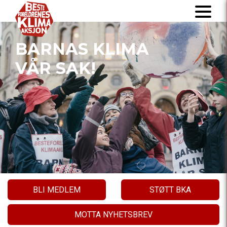
BARNAS KLIMA
VÅR SAK!
BLI MEDLEM
STØTT BKA
MOTTA NYHETSBREV