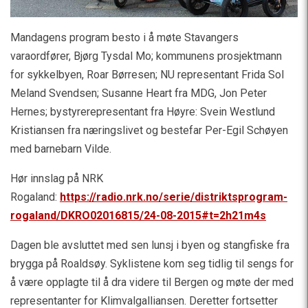
Mandagens program besto i å møte Stavangers
varaordfører, Bjørg Tysdal Mo; kommunens prosjektmann
for sykkelbyen, Roar Børresen; NU representant Frida Sol
Meland Svendsen; Susanne Heart fra MDG, Jon Peter
Hernes; bystyrerepresentant fra Høyre: Svein Westlund
Kristiansen fra næringslivet og bestefar Per-Egil Schøyen
med barnebarn Vilde.
Hør innslag på NRK
Rogaland:
https://radio.nrk.no/serie/distriktsprogram-
rogaland/DKRO02016815/24-08-2015#t=2h21m4s
Dagen ble avsluttet med sen lunsj i byen og stangfiske fra
brygga på Roaldsøy. Syklistene kom seg tidlig til sengs for
å være opplagte til å dra videre til Bergen og møte der med
representanter for Klimvalgalliansen. Deretter fortsetter