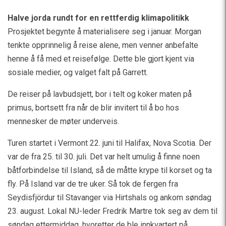
Halve jorda rundt for en rettferdig klimapolitikk
Prosjektet begynte å materialisere seg i januar. Morgan
tenkte opprinnelig å reise alene, men venner anbefalte
henne å få med et reisefølge. Dette ble gjort kjent via
sosiale medier, og valget falt på Garrett.
De reiser på lavbudsjett, bor i telt og koker maten på
primus, bortsett fra når de blir invitert til å bo hos
mennesker de møter underveis.
Turen startet i Vermont 22. juni til Halifax, Nova Scotia. Der
var de fra 25. til 30. juli. Det var helt umulig å finne noen
båtforbindelse til Island, så de måtte krype til korset og ta
fly. På Island var de tre uker. Så tok de fergen fra
Seydisfjördur til Stavanger via Hirtshals og ankom søndag
23. august. Lokal NU-leder Fredrik Martre tok seg av dem til
søndag ettermiddag, hvoretter de ble innkvartert på