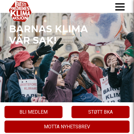
BARNAS KLIMA
VÅR SAK!
BLI MEDLEM
STØTT BKA
MOTTA NYHETSBREV