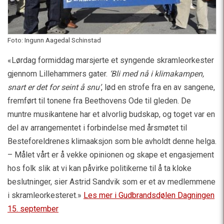
Foto: Ingunn Aagedal Schinstad
«Lørdag formiddag marsjerte et syngende skramleorkester
gjennom Lillehammers gater.
‘Bli med nå i klimakampen,
snart er det for seint å snu’
, lød en strofe fra en av sangene,
fremført til tonene fra Beethovens Ode til gleden. De
muntre musikantene har et alvorlig budskap, og toget var en
del av arrangementet i forbindelse med årsmøtet til
Besteforeldrenes klimaaksjon som ble avholdt denne helga.
– Målet vårt er å vekke opinionen og skape et engasjement
hos folk slik at vi kan påvirke politikerne til å ta kloke
beslutninger, sier Astrid Sandvik som er et av medlemmene
i skramleorkesteret.»
Les mer i Gudbrandsdølen Dagningen
15. september