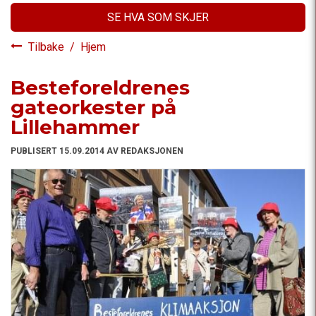
SE HVA SOM SKJER
Tilbake
/
Hjem
Besteforeldrenes
gateorkester på
Lillehammer
PUBLISERT 15.09.2014 AV REDAKSJONEN