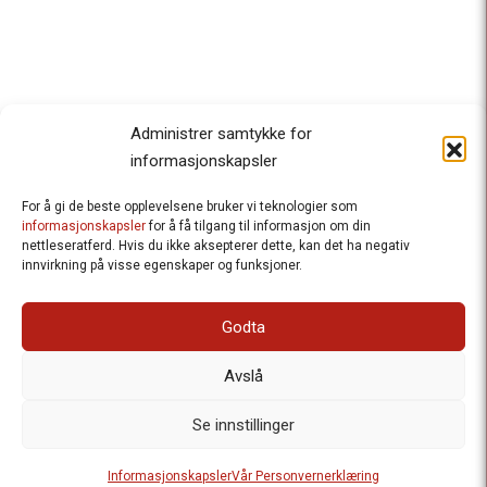
Administrer samtykke for
informasjonskapsler
For å gi de beste opplevelsene bruker vi teknologier som
Besteforeldrenes klimaaksjon
informasjonskapsler
for å få tilgang til informasjon om din
nettleseratferd. Hvis du ikke aksepterer dette, kan det ha negativ
Ansvarlig redaktør
: Halfdan Wiik |
innvirkning på visse egenskaper og funksjoner.
halfdan.wiik@besteforeldrene.no
| 971 96 809
Besøksadresse
: Hausmannsgt. 19, 0182 Oslo
Godta
Postadresse
: Postboks 1231 Vika, 0110 Oslo.
E-post
: post@besteforeldreaksjonen.no
Avslå
Organisasjonsnummer
: 998 636 779
Vår Personvernerklæring
Informasjonskapsler (Cookies)
Se innstillinger
Webutvikling av
Frameworks AS
| Logo av Blanke Ark | Design av
Informasjonskapsler
Vår Personvernerklæring
Merete Bertheau