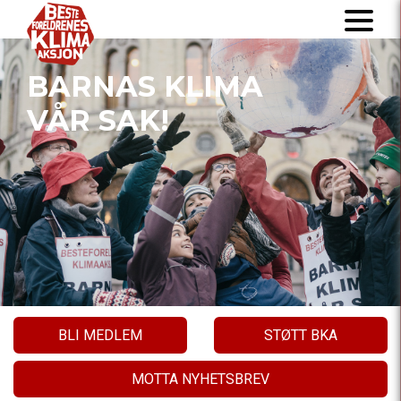
BARNAS KLIMA
VÅR SAK!
BLI MEDLEM
STØTT BKA
MOTTA NYHETSBREV