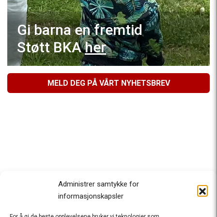
Gi barna en fremtid
Støtt BKA
her
MELD DEG PÅ VÅRT NYHETSBREV
Administrer samtykke for
informasjonskapsler
For å gi de beste opplevelsene bruker vi teknologier som