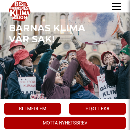
BARNAS KLIMA
VÅR SAK!
BLI MEDLEM
STØTT BKA
MOTTA NYHETSBREV