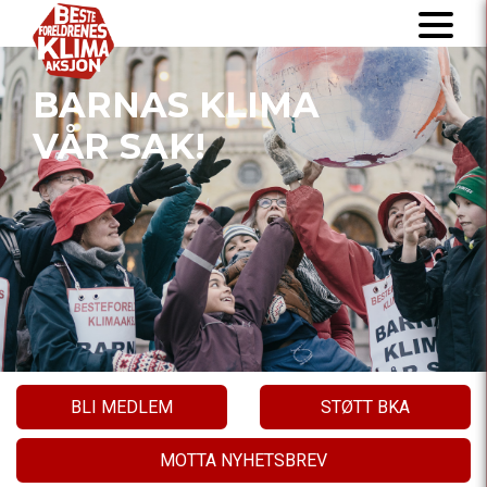
BARNAS KLIMA
VÅR SAK!
BLI MEDLEM
STØTT BKA
MOTTA NYHETSBREV