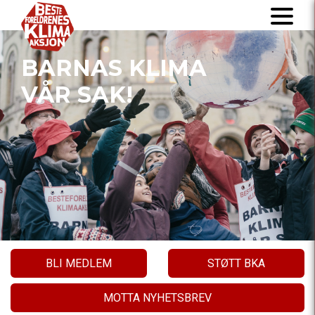
BARNAS KLIMA
VÅR SAK!
BLI MEDLEM
STØTT BKA
MOTTA NYHETSBREV