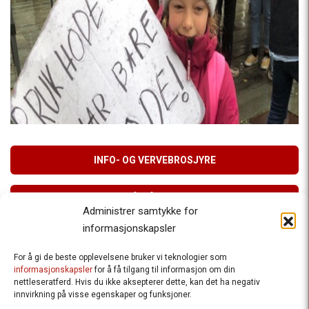
INFO- OG VERVEBROSJYRE
MELD DEG PÅ VÅRT NYHETSBREV
Administrer samtykke for
informasjonskapsler
For å gi de beste opplevelsene bruker vi teknologier som
Besteforeldrenes klimaaksjon
informasjonskapsler
for å få tilgang til informasjon om din
nettleseratferd. Hvis du ikke aksepterer dette, kan det ha negativ
Ansvarlig redaktør
: Halfdan Wiik |
innvirkning på visse egenskaper og funksjoner.
halfdan.wiik@besteforeldrene.no
| 971 96 809