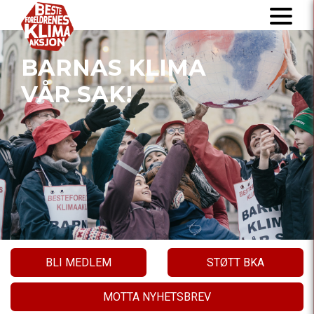
BARNAS KLIMA
VÅR SAK!
BLI MEDLEM
STØTT BKA
MOTTA NYHETSBREV