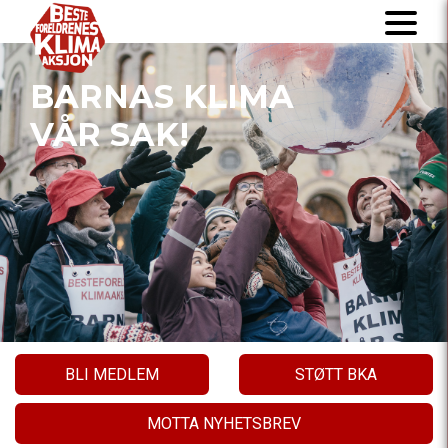
BARNAS KLIMA
VÅR SAK!
BLI MEDLEM
STØTT BKA
MOTTA NYHETSBREV