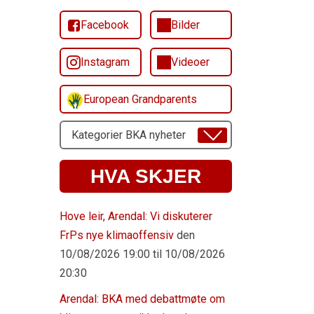
Facebook
Bilder
Instagram
Videoer
European Grandparents
Velg
Emne
HVA SKJER
Hove leir, Arendal: Vi diskuterer
FrPs nye klimaoffensiv
den
10/08/2026 19:00 til 10/08/2026
20:30
Arendal: BKA med debattmøte om