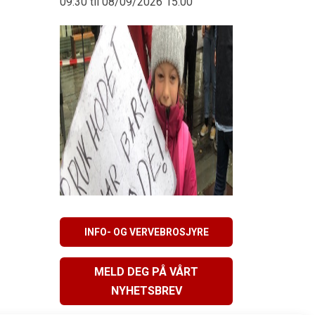
09:30 til 08/09/2026 15:00
INFO- OG VERVEBROSJYRE
MELD DEG PÅ VÅRT
NYHETSBREV