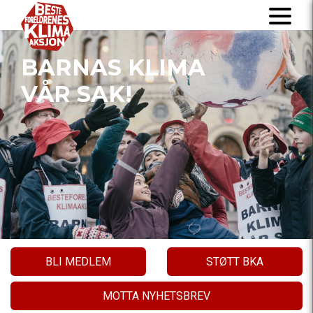
BARNAS KLIMA
VÅR SAK!
BLI MEDLEM
STØTT BKA
MOTTA NYHETSBREV