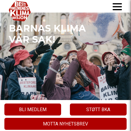
BARNAS KLIMA
VÅR SAK!
BLI MEDLEM
STØTT BKA
MOTTA NYHETSBREV