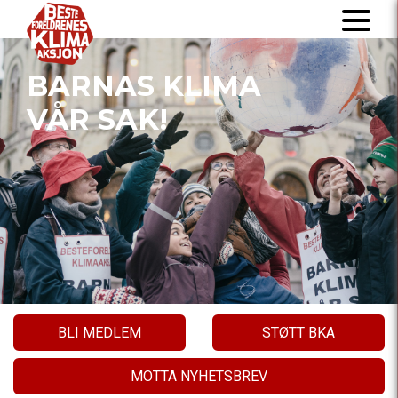
BARNAS KLIMA
VÅR SAK!
BLI MEDLEM
STØTT BKA
MOTTA NYHETSBREV