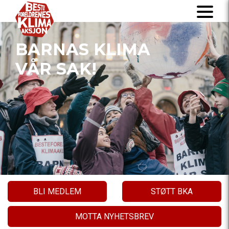
BARNAS KLIMA
VÅR SAK!
BLI MEDLEM
STØTT BKA
MOTTA NYHETSBREV