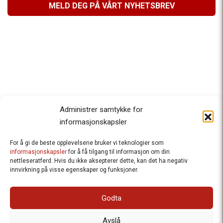
MELD DEG PÅ VÅRT NYHETSBREV
Administrer samtykke for
informasjonskapsler
For å gi de beste opplevelsene bruker vi teknologier som
Besteforeldrenes klimaaksjon
informasjonskapsler
for å få tilgang til informasjon om din
nettleseratferd. Hvis du ikke aksepterer dette, kan det ha negativ
Ansvarlig redaktør
: Halfdan Wiik |
innvirkning på visse egenskaper og funksjoner.
halfdan.wiik@besteforeldrene.no
| 971 96 809
Besøksadresse
: Hausmannsgt. 19, 0182 Oslo
Godta
Postadresse
: Postboks 1231 Vika, 0110 Oslo.
E-post
: post@besteforeldreaksjonen.no
Avslå