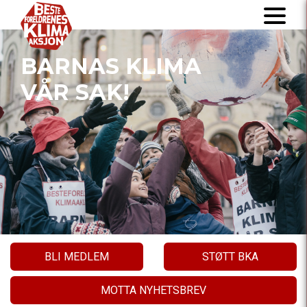
BARNAS KLIMA
VÅR SAK!
BLI MEDLEM
STØTT BKA
MOTTA NYHETSBREV