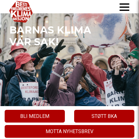
BARNAS KLIMA
VÅR SAK!
BLI MEDLEM
STØTT BKA
MOTTA NYHETSBREV