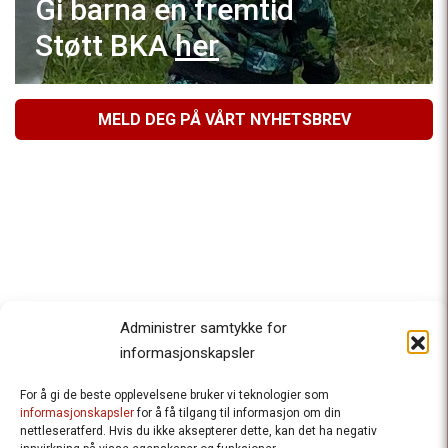
Gi barna en fremtid
Støtt BKA
her
MELD DEG PÅ VÅRT NYHETSBREV
Administrer samtykke for
informasjonskapsler
For å gi de beste opplevelsene bruker vi teknologier som
Besteforeldrenes klimaaksjon
informasjonskapsler
for å få tilgang til informasjon om din
nettleseratferd. Hvis du ikke aksepterer dette, kan det ha negativ
Ansvarlig redaktør
: Halfdan Wiik |