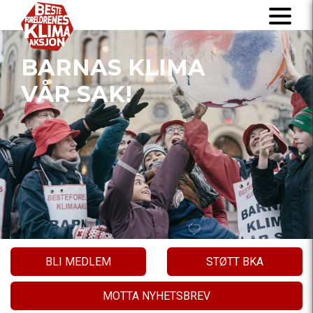
BARNAS KLIMA
VÅR SAK!
BLI MEDLEM
STØTT BKA
MOTTA NYHETSBREV