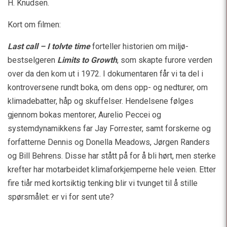
H. Knudsen.
Kort om filmen:
Last call – I tolvte time
forteller historien om miljø-
bestselgeren
Limits to Growth
, som skapte furore verden
over da den kom ut i 1972. I dokumentaren får vi ta del i
kontroversene rundt boka, om dens opp- og nedturer, om
klimadebatter, håp og skuffelser. Hendelsene følges
gjennom bokas mentorer, Aurelio Peccei og
systemdynamikkens far Jay Forrester, samt forskerne og
forfatterne Dennis og Donella Meadows, Jørgen Randers
og Bill Behrens. Disse har stått på for å bli hørt, men sterke
krefter har motarbeidet klimaforkjemperne hele veien. Etter
fire tiår med kortsiktig tenking blir vi tvunget til å stille
spørsmålet: er vi for sent ute?