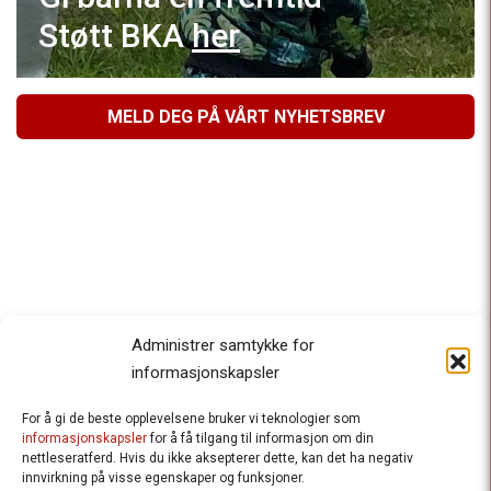
Støtt BKA
her
MELD DEG PÅ VÅRT NYHETSBREV
Administrer samtykke for
informasjonskapsler
For å gi de beste opplevelsene bruker vi teknologier som
Besteforeldrenes klimaaksjon
informasjonskapsler
for å få tilgang til informasjon om din
nettleseratferd. Hvis du ikke aksepterer dette, kan det ha negativ
Ansvarlig redaktør
: Halfdan Wiik |
innvirkning på visse egenskaper og funksjoner.