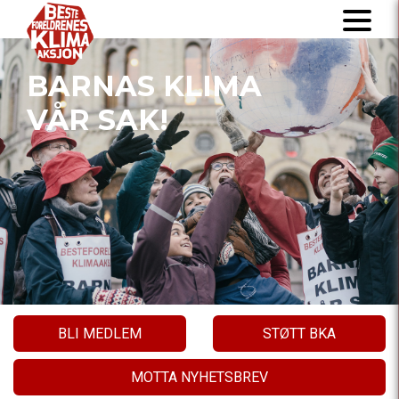
BARNAS KLIMA
VÅR SAK!
BLI MEDLEM
STØTT BKA
MOTTA NYHETSBREV