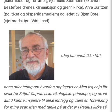
(naturfilosof og forfatter), Gjermund Stormoen (aktivist i
Besteforeldrenes klimaaksjon og grønn kirke), Arve Juritzen
(politiker og bisperådsmedlem) og ledet av Bjørn Bore
(sjefsredaktør i Vårt Land).
«
Jeg har ennå ikke fått
noen orientering om hvordan opplegget er. Men jeg er jo litt
svak for Fritjof Capras seks økologiske prinsipper, og de vil
alltid kunne inspirere til ulike innlegg og være en forankring
for mine svar. Men med tanke på at det er i Paulus kirke så