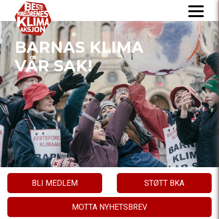
BARNAS KLIMA
VÅR SAK!
BLI MEDLEM
STØTT BKA
MOTTA NYHETSBREV