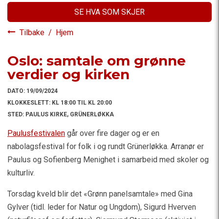
SE HVA SOM SKJER
Tilbake
/
Hjem
Oslo: samtale om grønne
verdier og kirken
DATO:
19/09/2024
KLOKKESLETT:
KL 18:00 TIL KL 20:00
STED:
PAULUS KIRKE, GRÜNERLØKKA
Paulusfestivalen
går over fire dager og er en
nabolagsfestival for folk i og rundt Grünerløkka. Arranør er
Paulus og Sofienberg Menighet i samarbeid med skoler og
kulturliv.
Torsdag kveld blir det «Grønn panelsamtale» med Gina
Gylver (tidl. leder for Natur og Ungdom), Sigurd Hverven