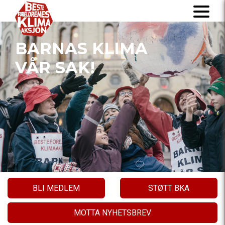
BARNAS KLIMA
VÅR SAK!
BLI MEDLEM
STØTT BKA
MOTTA NYHETSBREV