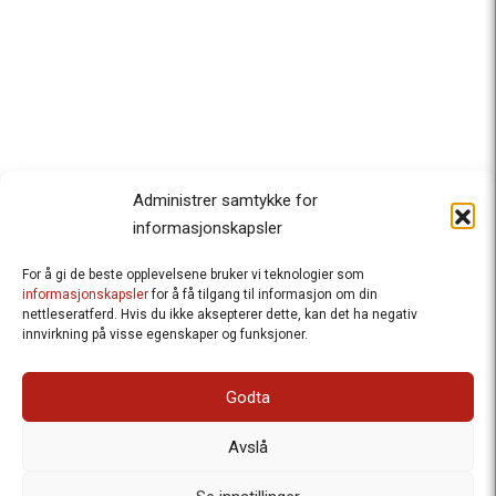
Administrer samtykke for
informasjonskapsler
For å gi de beste opplevelsene bruker vi teknologier som
Besteforeldrenes klimaaksjon
informasjonskapsler
for å få tilgang til informasjon om din
nettleseratferd. Hvis du ikke aksepterer dette, kan det ha negativ
Ansvarlig redaktør
: Halfdan Wiik |
innvirkning på visse egenskaper og funksjoner.
halfdan.wiik@besteforeldrene.no
| 971 96 809
Besøksadresse
: Hausmannsgt. 19, 0182 Oslo
Godta
Postadresse
: Postboks 1231 Vika, 0110 Oslo.
E-post
: post@besteforeldreaksjonen.no
Avslå
Organisasjonsnummer
: 998 636 779
Vår Personvernerklæring
Informasjonskapsler (Cookies)