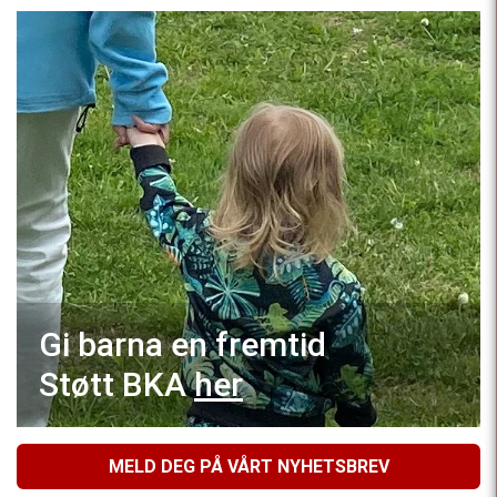
Gi barna en fremtid
Støtt BKA
her
MELD DEG PÅ VÅRT NYHETSBREV