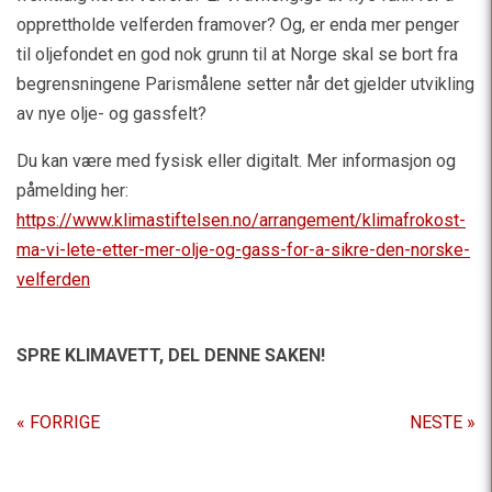
opprettholde velferden framover? Og, er enda mer penger
til oljefondet en god nok grunn til at Norge skal se bort fra
begrensningene Parismålene setter når det gjelder utvikling
av nye olje- og gassfelt?
Du kan være med fysisk eller digitalt. Mer informasjon og
påmelding her:
https://www.klimastiftelsen.no/arrangement/klimafrokost-
ma-vi-lete-etter-mer-olje-og-gass-for-a-sikre-den-norske-
velferden
SPRE KLIMAVETT,
DEL DENNE SAKEN!
« FORRIGE
NESTE »