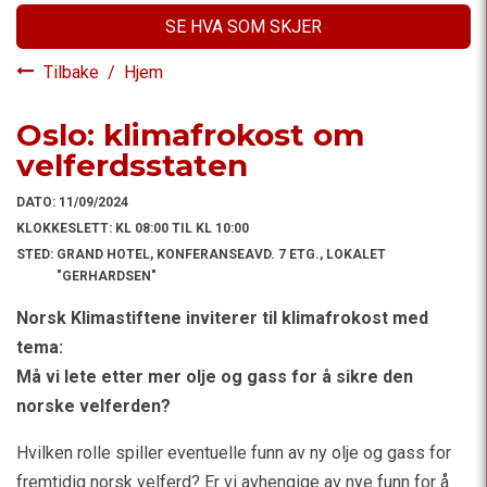
SE HVA SOM SKJER
Tilbake
/
Hjem
Oslo: klimafrokost om
velferdsstaten
DATO:
11/09/2024
KLOKKESLETT:
KL 08:00 TIL KL 10:00
STED:
GRAND HOTEL, KONFERANSEAVD. 7 ETG., LOKALET
"GERHARDSEN"
Norsk Klimastiftene inviterer til klimafrokost med
tema:
Må vi lete etter mer olje og gass for å sikre den
norske velferden?
Hvilken rolle spiller eventuelle funn av ny olje og gass for
fremtidig norsk velferd? Er vi avhengige av nye funn for å