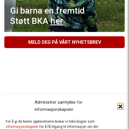
Gi barna en fremtid
Støtt BKA
her
MELD DEG PÅ VÅRT NYHETSBREV
Administrer samtykke for
informasjonskapsler
For å gi de beste opplevelsene bruker vi teknologier som
Besteforeldrenes klimaaksjon
informasjonskapsler
for å få tilgang til informasjon om din