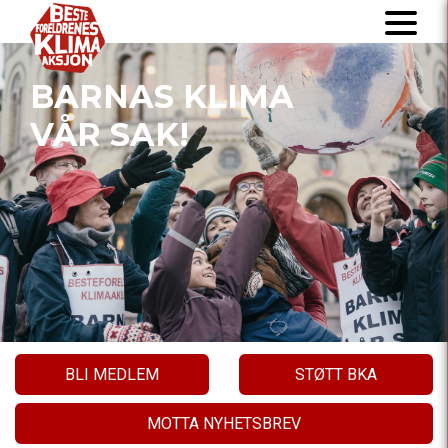
BARNAS KLIMA
VÅR SAK!
BLI MEDLEM
STØTT BKA
MOTTA NYHETSBREV