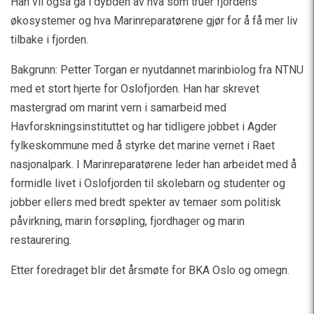
Han vil også gå i dybden av hva som truer fjordens
økosystemer og hva Marinreparatørene gjør for å få mer liv
tilbake i fjorden.
Bakgrunn: Petter Torgan er nyutdannet marinbiolog fra NTNU
med et stort hjerte for Oslofjorden. Han har skrevet
mastergrad om marint vern i samarbeid med
Havforskningsinstituttet og har tidligere jobbet i Agder
fylkeskommune med å styrke det marine vernet i Raet
nasjonalpark. I Marinreparatørene leder han arbeidet med å
formidle livet i Oslofjorden til skolebarn og studenter og
jobber ellers med bredt spekter av temaer som politisk
påvirkning, marin forsøpling, fjordhager og marin
restaurering.
Etter foredraget blir det årsmøte for BKA Oslo og omegn.