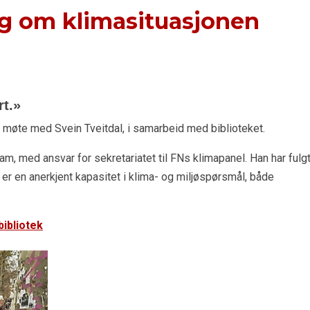
g om klimasituasjonen
rt.»
t møte med Svein Tveitdal, i samarbeid med biblioteket.
ram, med ansvar for sekretariatet til FNs klimapanel. Han har fulg
r en anerkjent kapasitet i klima- og miljøspørsmål, både
ibliotek