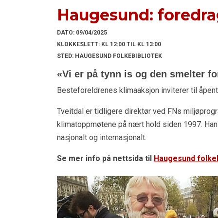
Haugesund: foredra
DATO:
09/04/2025
KLOKKESLETT:
KL 12:00 TIL KL 13:00
STED:
HAUGESUND FOLKEBIBLIOTEK
«Vi er på tynn is og den smelter fo
Besteforeldrenes klimaaksjon inviterer til åpen
Tveitdal er tidligere direktør ved FNs miljøprog
klimatoppmøtene på nært hold siden 1997. Han e
nasjonalt og internasjonalt.
Se mer info på nettsida til
Haugesund folkeb