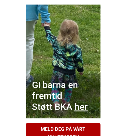
t
Gi barna en
fremtid
Støtt BKA
her
MELD DEG PÅ VÅRT