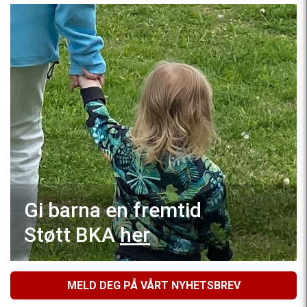
Gi barna en fremtid
Støtt BKA
her
MELD DEG PÅ VÅRT NYHETSBREV