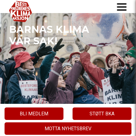
BARNAS KLIMA
VÅR SAK!
BLI MEDLEM
STØTT BKA
MOTTA NYHETSBREV