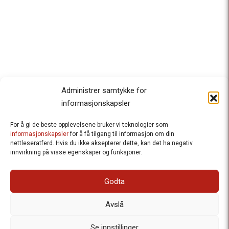
Administrer samtykke for
informasjonskapsler
For å gi de beste opplevelsene bruker vi teknologier som
Besteforeldrenes klimaaksjon
informasjonskapsler
for å få tilgang til informasjon om din
nettleseratferd. Hvis du ikke aksepterer dette, kan det ha negativ
Ansvarlig redaktør
: Halfdan Wiik |
innvirkning på visse egenskaper og funksjoner.
halfdan.wiik@besteforeldrene.no
| 971 96 809
Besøksadresse
: Hausmannsgt. 19, 0182 Oslo
Godta
Postadresse
: Postboks 1231 Vika, 0110 Oslo.
E-post
: post@besteforeldreaksjonen.no
Avslå
Organisasjonsnummer
: 998 636 779
Vår Personvernerklæring
Informasjonskapsler (Cookies)
Se innstillinger