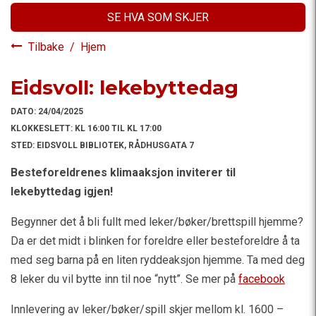
SE HVA SOM SKJER
Tilbake
/
Hjem
Eidsvoll: lekebyttedag
DATO:
24/04/2025
KLOKKESLETT:
KL 16:00 TIL KL 17:00
STED:
EIDSVOLL BIBLIOTEK, RÅDHUSGATA 7
Besteforeldrenes klimaaksjon inviterer til
lekebyttedag igjen!
Begynner det å bli fullt med leker/bøker/brettspill hjemme?
Da er det midt i blinken for foreldre eller besteforeldre å ta
med seg barna på en liten ryddeaksjon hjemme. Ta med deg
8 leker du vil bytte inn til noe “nytt”. Se mer på
facebook
Innlevering av leker/bøker/spill skjer mellom kl. 1600 –