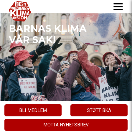
BARNAS KLIMA
VÅR SAK!
BLI MEDLEM
STØTT BKA
MOTTA NYHETSBREV