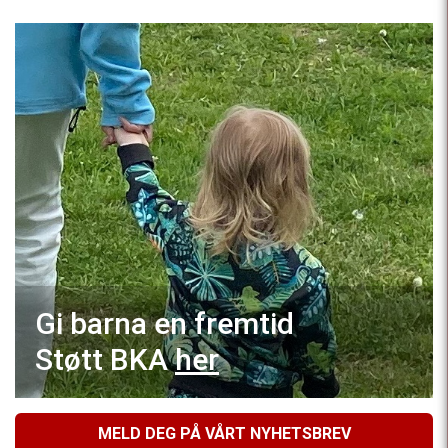
Gi barna en fremtid
Støtt BKA
her
MELD DEG PÅ VÅRT NYHETSBREV