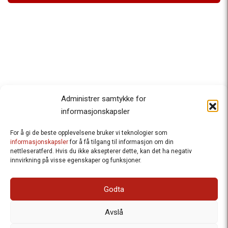
Administrer samtykke for
informasjonskapsler
For å gi de beste opplevelsene bruker vi teknologier som
Besteforeldrenes klimaaksjon
informasjonskapsler
for å få tilgang til informasjon om din
nettleseratferd. Hvis du ikke aksepterer dette, kan det ha negativ
Ansvarlig redaktør
: Halfdan Wiik |
innvirkning på visse egenskaper og funksjoner.
halfdan.wiik@besteforeldrene.no
| 971 96 809
Besøksadresse
: Hausmannsgt. 19, 0182 Oslo
Godta
Postadresse
: Postboks 1231 Vika, 0110 Oslo.
E-post
: post@besteforeldreaksjonen.no
Avslå
Organisasjonsnummer
: 998 636 779