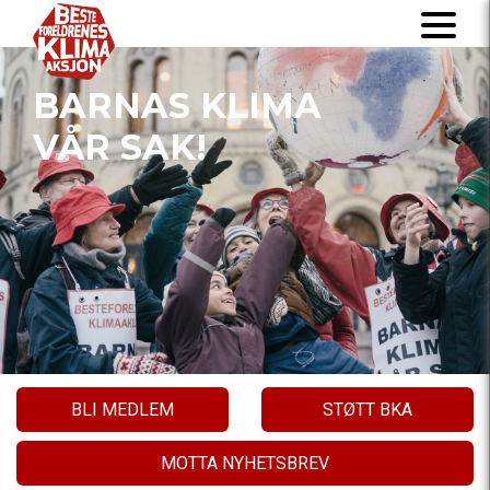
BARNAS KLIMA
VÅR SAK!
BLI MEDLEM
STØTT BKA
MOTTA NYHETSBREV