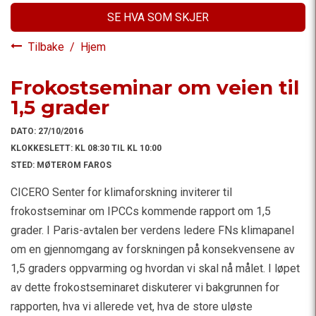
SE HVA SOM SKJER
Tilbake
/
Hjem
Frokostseminar om veien til
1,5 grader
DATO:
27/10/2016
KLOKKESLETT:
KL 08:30 TIL KL 10:00
STED:
MØTEROM FAROS
CICERO Senter for klimaforskning inviterer til
frokostseminar om IPCCs kommende rapport om 1,5
grader. I Paris-avtalen ber verdens ledere FNs klimapanel
om en gjennomgang av forskningen på konsekvensene av
1,5 graders oppvarming og hvordan vi skal nå målet. I løpet
av dette frokostseminaret diskuterer vi bakgrunnen for
rapporten, hva vi allerede vet, hva de store uløste