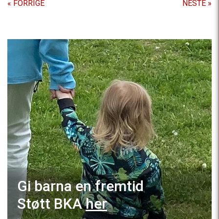
« FORRIGE
NESTE »
Gi barna en fremtid
Støtt BKA
her