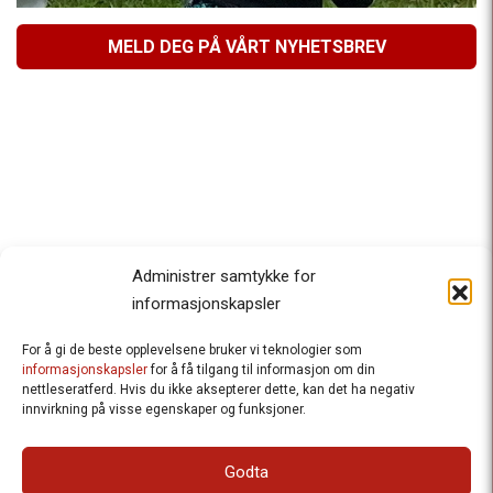
MELD DEG PÅ VÅRT NYHETSBREV
Administrer samtykke for
informasjonskapsler
For å gi de beste opplevelsene bruker vi teknologier som
Besteforeldrenes klimaaksjon
informasjonskapsler
for å få tilgang til informasjon om din
nettleseratferd. Hvis du ikke aksepterer dette, kan det ha negativ
Ansvarlig redaktør
: Halfdan Wiik |
innvirkning på visse egenskaper og funksjoner.
halfdan.wiik@besteforeldrene.no
| 971 96 809
Besøksadresse
: Hausmannsgt. 19, 0182 Oslo
Godta
Postadresse
: Postboks 1231 Vika, 0110 Oslo.