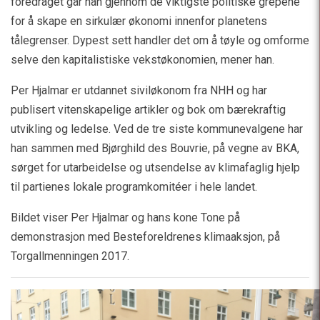
foredraget går han gjennom de viktigste politiske grepene
for å skape en sirkulær økonomi innenfor planetens
tålegrenser. Dypest sett handler det om å tøyle og omforme
selve den kapitalistiske vekstøkonomien, mener han.
Per Hjalmar er utdannet siviløkonom fra NHH og har
publisert vitenskapelige artikler og bok om bærekraftig
utvikling og ledelse. Ved de tre siste kommunevalgene har
han sammen med Bjørghild des Bouvrie, på vegne av BKA,
sørget for utarbeidelse og utsendelse av klimafaglig hjelp
til partienes lokale programkomitéer i hele landet.
Bildet viser Per Hjalmar og hans kone Tone på
demonstrasjon med Besteforeldrenes klimaaksjon, på
Torgallmenningen 2017.