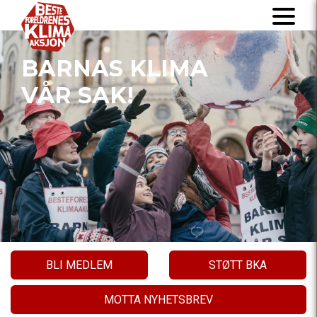
BARNAS KLIMA
VÅR SAK!
BLI MEDLEM
STØTT BKA
MOTTA NYHETSBREV