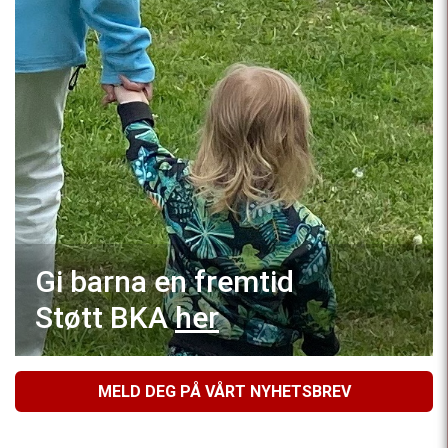
Gi barna en fremtid
Støtt BKA
her
MELD DEG PÅ VÅRT NYHETSBREV