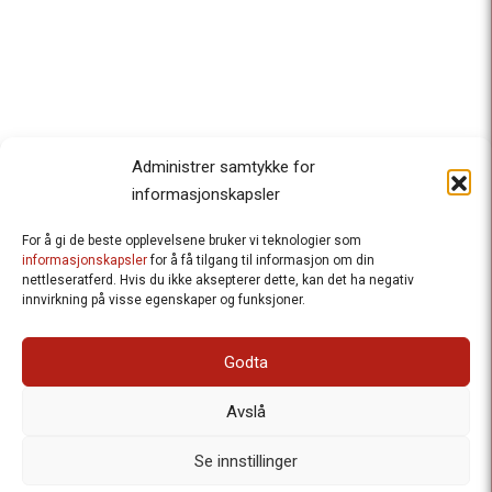
Administrer samtykke for
informasjonskapsler
For å gi de beste opplevelsene bruker vi teknologier som
Besteforeldrenes klimaaksjon
informasjonskapsler
for å få tilgang til informasjon om din
nettleseratferd. Hvis du ikke aksepterer dette, kan det ha negativ
Ansvarlig redaktør
: Halfdan Wiik |
innvirkning på visse egenskaper og funksjoner.
halfdan.wiik@besteforeldrene.no
| 971 96 809
Besøksadresse
: Hausmannsgt. 19, 0182 Oslo
Godta
Postadresse
: Postboks 1231 Vika, 0110 Oslo.
E-post
: post@besteforeldreaksjonen.no
Avslå
Organisasjonsnummer
: 998 636 779
Vår Personvernerklæring
Informasjonskapsler (Cookies)
Se innstillinger