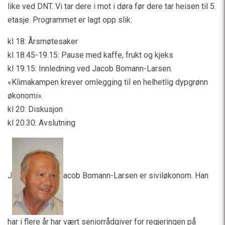
like ved DNT. Vi tar dere i mot i døra før dere tar heisen til 5.
etasje. Programmet er lagt opp slik:
kl 18: Årsmøtesaker
kl 18.45-19.15: Pause med kaffe, frukt og kjeks
kl 19.15: Innledning ved Jacob Bomann-Larsen.
«Klimakampen krever omlegging til en helhetlig dypgrønn
økonomi».
kl 20: Diskusjon
kl 20.30: Avslutning
J
acob Bomann-Larsen er siviløkonom. Han
har i flere år har vært seniorrådgiver for regjeringen på