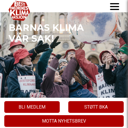
BARNAS KLIMA
VÅR SAK!
BLI MEDLEM
STØTT BKA
MOTTA NYHETSBREV