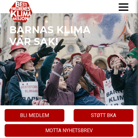
BARNAS KLIMA
VÅR SAK!
BLI MEDLEM
STØTT BKA
MOTTA NYHETSBREV