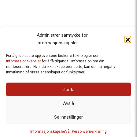
Administrer samtykke for
informasjonskapsler
For å gi de beste opplevelsene bruker vi teknologier som
Besteforeldrenes klimaaksjon
informasjonskapsler
for å få tilgang til informasjon om din
nettleseratferd. Hvis du ikke aksepterer dette, kan det ha negativ
Ansvarlig redaktør
: Halfdan Wiik |
innvirkning på visse egenskaper og funksjoner.
halfdan.wiik@besteforeldrene.no
| 971 96 809
Besøksadresse
: Hausmannsgt. 19, 0182 Oslo
Godta
Postadresse
: Postboks 1231 Vika, 0110 Oslo.
E-post
: post@besteforeldreaksjonen.no
Avslå
Organisasjonsnummer
: 998 636 779
Vår Personvernerklæring
Informasjonskapsler (Cookies)
Se innstillinger
Webutvikling av
Frameworks AS
| Logo av Blanke Ark | Design av
Informasjonskapsler
Vår Personvernerklæring
Merete Bertheau