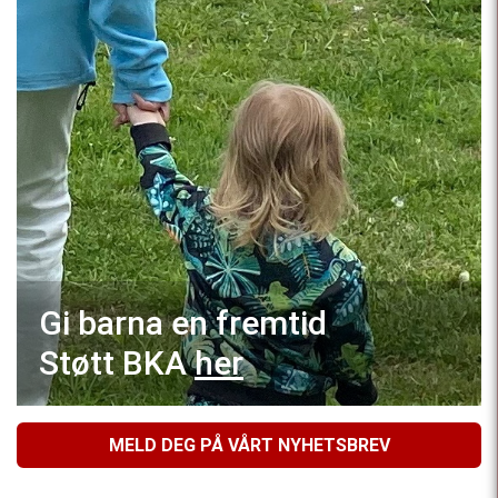
Gi barna en fremtid
Støtt BKA
her
MELD DEG PÅ VÅRT NYHETSBREV