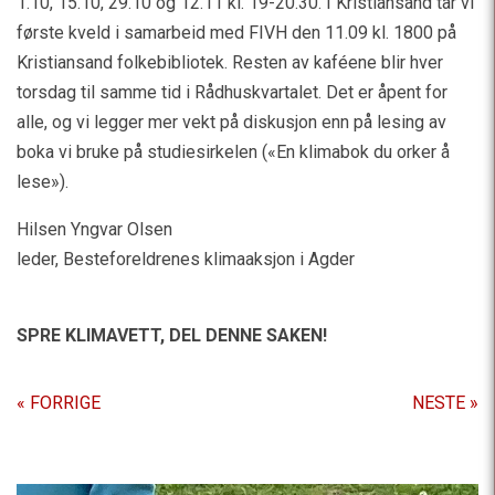
1.10, 15.10, 29.10 og 12.11 kl. 19-20.30. I Kristiansand tar vi
første kveld i samarbeid med FIVH den 11.09 kl. 1800 på
Kristiansand folkebibliotek. Resten av kaféene blir hver
torsdag til samme tid i Rådhuskvartalet. Det er åpent for
alle, og vi legger mer vekt på diskusjon enn på lesing av
boka vi bruke på studiesirkelen («En klimabok du orker å
lese»).
Hilsen Yngvar Olsen
leder, Besteforeldrenes klimaaksjon i Agder
SPRE KLIMAVETT,
DEL DENNE SAKEN!
« FORRIGE
NESTE »