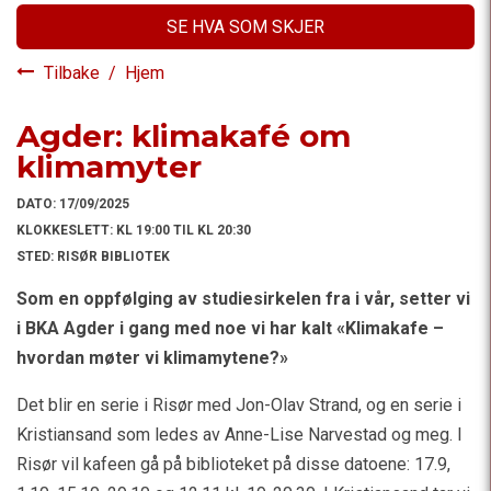
SE HVA SOM SKJER
Tilbake
/
Hjem
Agder: klimakafé om
klimamyter
DATO:
17/09/2025
KLOKKESLETT:
KL 19:00 TIL KL 20:30
STED:
RISØR BIBLIOTEK
Som en oppfølging av studiesirkelen fra i vår, setter vi
i BKA Agder i gang med noe vi har kalt «Klimakafe –
hvordan møter vi klimamytene?»
Det blir en serie i Risør med Jon-Olav Strand, og en serie i
Kristiansand som ledes av Anne-Lise Narvestad og meg. I
Risør vil kafeen gå på biblioteket på disse datoene: 17.9,