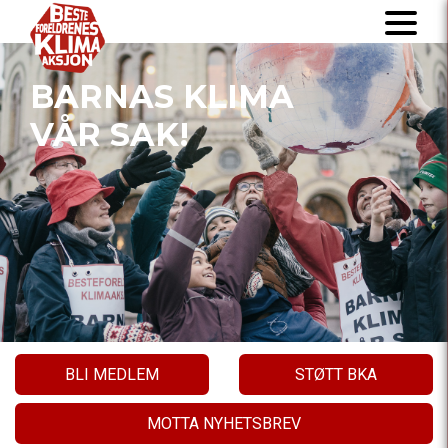
BARNAS KLIMA
VÅR SAK!
BLI MEDLEM
STØTT BKA
MOTTA NYHETSBREV