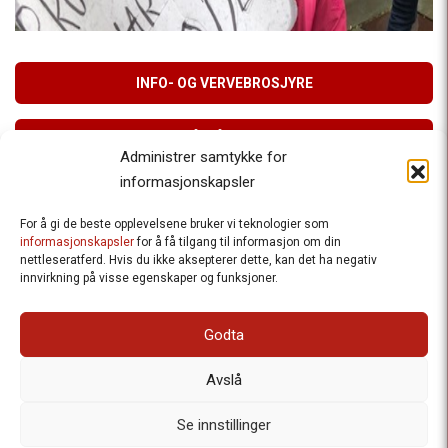
INFO- OG VERVEBROSJYRE
MELD DEG PÅ VÅRT NYHETSBREV
Administrer samtykke for
informasjonskapsler
For å gi de beste opplevelsene bruker vi teknologier som
Besteforeldrenes klimaaksjon
informasjonskapsler
for å få tilgang til informasjon om din
nettleseratferd. Hvis du ikke aksepterer dette, kan det ha negativ
Ansvarlig redaktør
: Halfdan Wiik |
innvirkning på visse egenskaper og funksjoner.
halfdan.wiik@besteforeldrene.no
| 971 96 809
Besøksadresse
: Hausmannsgt. 19, 0182 Oslo
Godta
Postadresse
: Postboks 1231 Vika, 0110 Oslo.
E-post
: post@besteforeldreaksjonen.no
Avslå
Organisasjonsnummer
: 998 636 779
Vår Personvernerklæring
Informasjonskapsler (Cookies)
Se innstillinger