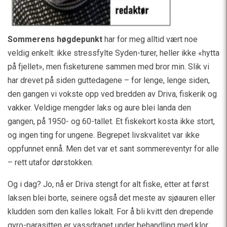
Sommerens høgdepunkt
har for meg alltid vært noe
veldig enkelt: ikke stressfylte Syden-turer, heller ikke «hytta
på fjellet», men fisketurene sammen med bror min. Slik vi
har drevet på siden guttedagene – for lenge, lenge siden,
den gangen vi vokste opp ved bredden av Driva, fiskerik og
vakker. Veldige mengder laks og aure blei landa den
gangen, på 1950- og 60-tallet. Et fiskekort kosta ikke stort,
og ingen ting for ungene. Begrepet livskvalitet var ikke
oppfunnet ennå. Men det var et sant sommereventyr for alle
– rett utafor dørstokken.
Og i dag? Jo, nå er Driva stengt for alt fiske, etter at først
laksen blei borte, seinere også det meste av sjøauren eller
kludden som den kalles lokalt. For å bli kvitt den drepende
gyro-parasitten er vassdraget under behandling med klor.