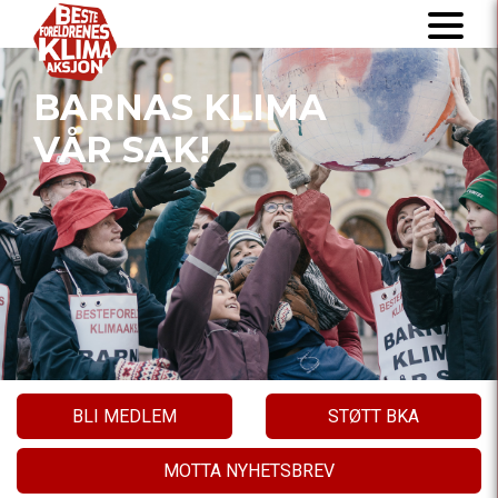
BARNAS KLIMA
VÅR SAK!
BLI MEDLEM
STØTT BKA
MOTTA NYHETSBREV