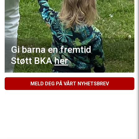
Gi barna en fremtid
Støtt BKA
her
MELD DEG PÅ VÅRT NYHETSBREV