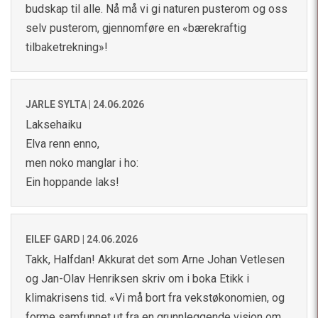
budskap til alle. Nå må vi gi naturen pusterom og oss
selv pusterom, gjennomføre en «bærekraftig
tilbaketrekning»!
JARLE SYLTA |
24.06.2026
Laksehaiku
Elva renn enno,
men noko manglar i ho:
Ein hoppande laks!
EILEF GARD |
24.06.2026
Takk, Halfdan! Akkurat det som Arne Johan Vetlesen
og Jan-Olav Henriksen skriv om i boka Etikk i
klimakrisens tid. «Vi må bort fra vekstøkonomien, og
forme samfunnet ut fra en grunnleggende visjon om