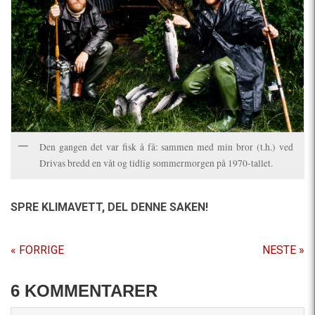
Den gangen det var fisk å få: sammen med min bror (t.h.) ved
Drivas bredd en våt og tidlig sommermorgen på 1970-tallet.
SPRE KLIMAVETT,
DEL DENNE SAKEN!
« FORRIGE
NESTE »
6 KOMMENTARER