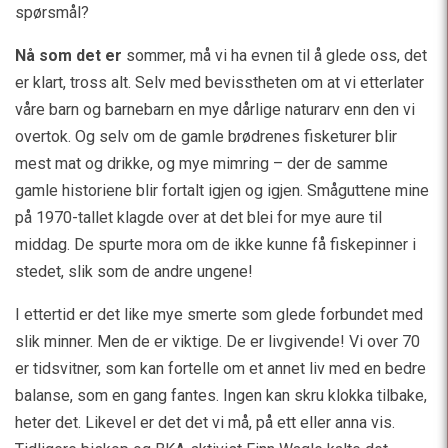
spørsmål?
Nå som det er
sommer, må vi ha evnen til å glede oss, det
er klart, tross alt. Selv med bevisstheten om at vi etterlater
våre barn og barnebarn en mye dårlige naturarv enn den vi
overtok. Og selv om de gamle brødrenes fisketurer blir
mest mat og drikke, og mye mimring – der de samme
gamle historiene blir fortalt igjen og igjen. Småguttene mine
på 1970-tallet klagde over at det blei for mye aure til
middag. De spurte mora om de ikke kunne få fiskepinner i
stedet, slik som de andre ungene!
I ettertid er det like mye smerte som glede forbundet med
slik minner. Men de er viktige. De er livgivende! Vi over 70
er tidsvitner, som kan fortelle om et annet liv med en bedre
balanse, som en gang fantes. Ingen kan skru klokka tilbake,
heter det. Likevel er det det vi må, på ett eller anna vis.