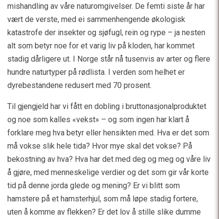
mishandling av våre naturomgivelser. De femti siste år har
vært de verste, med ei sammenhengende økologisk
katastrofe der insekter og sjøfugl, rein og rype – ja nesten
alt som betyr noe for et varig liv på kloden, har kommet
stadig dårligere ut. I Norge står nå tusenvis av arter og flere
hundre naturtyper på rødlista. I verden som helhet er
dyrebestandene redusert med 70 prosent.
Til gjengjeld har vi fått en dobling i bruttonasjonalproduktet
og noe som kalles «vekst» – og som ingen har klart å
forklare meg hva betyr eller hensikten med. Hva er det som
må vokse slik hele tida? Hvor mye skal det vokse? På
bekostning av hva? Hva har det med deg og meg og våre liv
å gjøre, med menneskelige verdier og det som gir vår korte
tid på denne jorda glede og mening? Er vi blitt som
hamstere på et hamsterhjul, som må løpe stadig fortere,
uten å komme av flekken? Er det lov å stille slike dumme