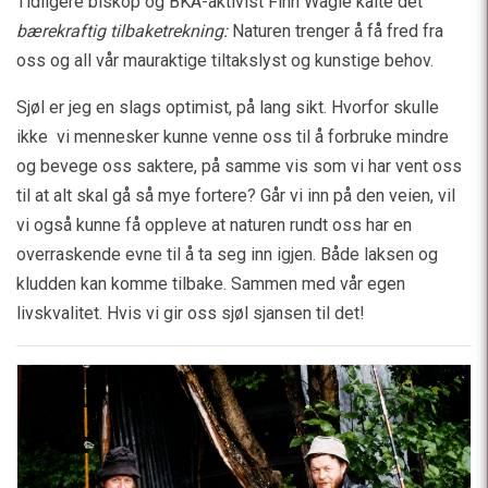
Tidligere biskop og BKA-aktivist Finn Wagle kalte det
bærekraftig tilbaketrekning:
Naturen trenger å få fred fra
oss og all vår mauraktige tiltakslyst og kunstige behov.
Sjøl er jeg en slags optimist, på lang sikt. Hvorfor skulle
ikke vi mennesker kunne venne oss til å forbruke mindre
og bevege oss saktere, på samme vis som vi har vent oss
til at alt skal gå så mye fortere? Går vi inn på den veien, vil
vi også kunne få oppleve at naturen rundt oss har en
overraskende evne til å ta seg inn igjen. Både laksen og
kludden kan komme tilbake. Sammen med vår egen
livskvalitet. Hvis vi gir oss sjøl sjansen til det!