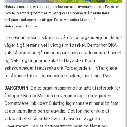
Naturvernere feirer rettsavgjørelse om at gruvedumpingen i Førde er
ulovlig. Samtidig dømmes miljøoganisasjonene til å betale flere
millioner i saksomkostninger! Foto: Veronica Standal /
Naturvernforbundet
Den økonomiske risikoen er så stor at organisasjoner knapt
våger å gå rettens vei i viktige miljøsaker. Derfor har BKA
valgt å støtte og gå inn som partshjelp i Naturvernforbundet
og Natur og Ungdoms anke til Høyesterett om
sakskostnader i rettssaka om Førdefjorden. – Vi er glade
for å kunne bidra i denne viktige saken, sier Linda Parr.
BAKGRUNN:
De to organisasjonene har gått til rettssak for
å stoppe Nordic Minings gruvedumping i Førdefjorden.
Domstolene, inkludert Gulating lagmannsrett, har slått fast
at utslippstillatelsen er ugyldig. Det forhindrer ikke at
virksomheten får holde fram til saken er avgjort i
Høyesterett – og at Naturvernforbundet og Natur og