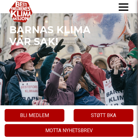
BARNAS KLIMA
VÅR SAK!
BLI MEDLEM
STØTT BKA
MOTTA NYHETSBREV