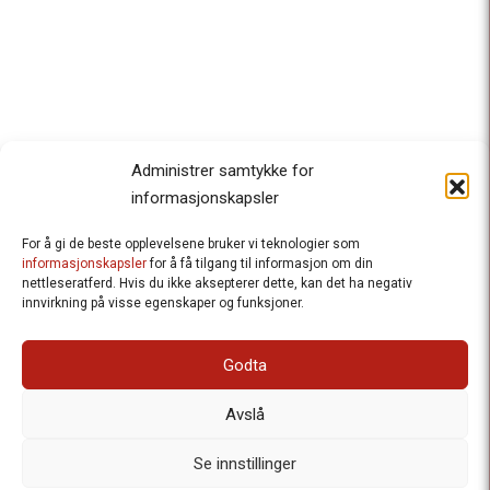
Administrer samtykke for
informasjonskapsler
For å gi de beste opplevelsene bruker vi teknologier som
Besteforeldrenes klimaaksjon
informasjonskapsler
for å få tilgang til informasjon om din
nettleseratferd. Hvis du ikke aksepterer dette, kan det ha negativ
Ansvarlig redaktør
: Halfdan Wiik |
innvirkning på visse egenskaper og funksjoner.
halfdan.wiik@besteforeldrene.no
| 971 96 809
Besøksadresse
: Hausmannsgt. 19, 0182 Oslo
Godta
Postadresse
: Postboks 1231 Vika, 0110 Oslo.
E-post
: post@besteforeldreaksjonen.no
Avslå
Organisasjonsnummer
: 998 636 779
Vår Personvernerklæring
Informasjonskapsler (Cookies)
Se innstillinger