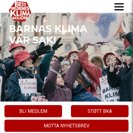
BARNAS KLIMA
VÅR SAK!
BLI MEDLEM
STØTT BKA
MOTTA NYHETSBREV