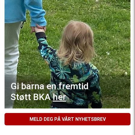
Gi barna en fremtid
Støtt BKA
her
MELD DEG PÅ VÅRT NYHETSBREV