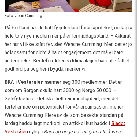
Foto: John Cumming
På Sortland har de hatt førjulsstand foran apoteket, og kapra
hele tolv nye medlemmer på ei formiddagsstund. – Akkurat
her har vi ikke stått før, sier Wenche Cumming. Men det er jo
helsesamt for eldre å ha et engasjement, det må vi bare
understreke! Besteforeldrenes klimaaksjon har i alle fall et
godt ord på seg her i bygda, merker vi.
BKA i Vesterålen
nærmer seg 300 medlemmer. Det er
som om Bergen skulle hatt 3000 og Norge 50 000. –
Selvfølgelig er det ikke helt sammenlignbart, men det
forteller noe om potensialet for vår organisasjon, mener
Wenche Cumming. Flere av de som besøkte standen på
lørdag hadde lagt merke til en artikkel hun hadde i
Bladet
Vesterålen
nylig. «
Barn og unge har all grunn til å være