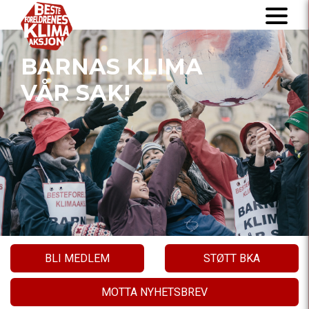
BARNAS KLIMA
VÅR SAK!
BLI MEDLEM
STØTT BKA
MOTTA NYHETSBREV