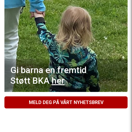
Gi barna en fremtid
Støtt BKA
her
MELD DEG PÅ VÅRT NYHETSBREV