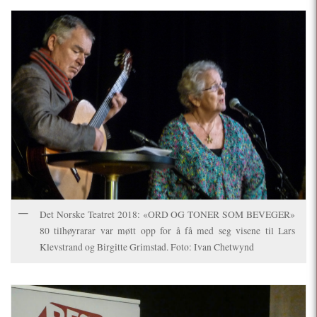
Det Norske Teatret 2018: «ORD OG TONER SOM BEVEGER»
80 tilhøyrarar var møtt opp for å få med seg visene til Lars
Klevstrand og Birgitte Grimstad. Foto: Ivan Chetwynd