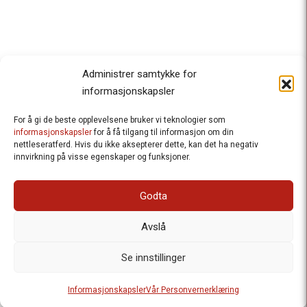
Administrer samtykke for
informasjonskapsler
For å gi de beste opplevelsene bruker vi teknologier som
Besteforeldrenes klimaaksjon
informasjonskapsler
for å få tilgang til informasjon om din
nettleseratferd. Hvis du ikke aksepterer dette, kan det ha negativ
Ansvarlig redaktør
: Halfdan Wiik |
innvirkning på visse egenskaper og funksjoner.
halfdan.wiik@besteforeldrene.no
| 971 96 809
Besøksadresse
: Hausmannsgt. 19, 0182 Oslo
Godta
Postadresse
: Postboks 1231 Vika, 0110 Oslo.
E-post
: post@besteforeldreaksjonen.no
Avslå
Organisasjonsnummer
: 998 636 779
Vår Personvernerklæring
Informasjonskapsler (Cookies)
Se innstillinger
Webutvikling av
Frameworks AS
| Logo av Blanke Ark | Design av
Informasjonskapsler
Vår Personvernerklæring
Merete Bertheau