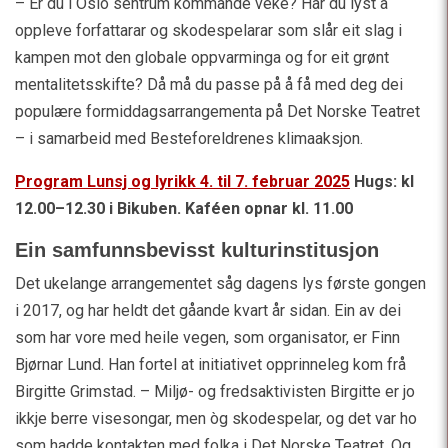
– Er du i Oslo sentrum kommande veke? Har du lyst å
oppleve forfattarar og skodespelarar som slår eit slag i
kampen mot den globale oppvarminga og for eit grønt
mentalitetsskifte? Då må du passe på å få med deg dei
populære formiddagsarrangementa på Det Norske Teatret
– i samarbeid med Besteforeldrenes klimaaksjon.
Program Lunsj og lyrikk 4. til 7. februar 2025
Hugs: kl
12.00–12.30 i Bikuben. Kaféen opnar kl. 11.00
Ein samfunnsbevisst kulturinstitusjon
Det ukelange arrangementet såg dagens lys første gongen
i 2017, og har heldt det gåande kvart år sidan. Ein av dei
som har vore med heile vegen, som organisator, er Finn
Bjørnar Lund. Han fortel at initiativet opprinneleg kom frå
Birgitte Grimstad. – Miljø- og fredsaktivisten Birgitte er jo
ikkje berre visesongar, men òg skodespelar, og det var ho
som hadde kontakten med folka i Det Norske Teatret. Og