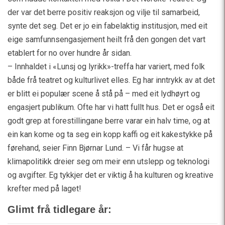
der var det berre positiv reaksjon og vilje til samarbeid,
synte det seg. Det er jo ein fabelaktig institusjon, med eit
eige samfunnsengasjement heilt frå den gongen det vart
etablert for no over hundre år sidan.
– Innhaldet i «Lunsj og lyrikk»-treffa har variert, med folk
både frå teatret og kulturlivet elles. Eg har inntrykk av at det
er blitt ei populær scene å stå på – med eit lydhøyrt og
engasjert publikum. Ofte har vi hatt fullt hus. Det er også eit
godt grep at forestillingane berre varar ein halv time, og at
ein kan kome og ta seg ein kopp kaffi og eit kakestykke på
førehand, seier Finn Bjørnar Lund. – Vi får hugse at
klimapolitikk dreier seg om meir enn utslepp og teknologi
og avgifter. Eg tykkjer det er viktig å ha kulturen og kreative
krefter med på laget!
Glimt frå tidlegare år: