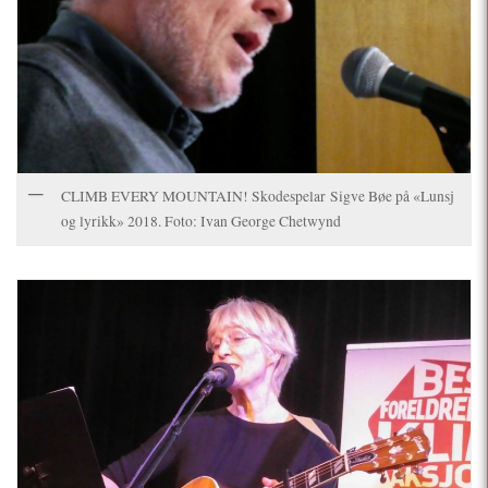
CLIMB EVERY MOUNTAIN! Skodespelar Sigve Bøe på «Lunsj
og lyrikk» 2018. Foto: Ivan George Chetwynd