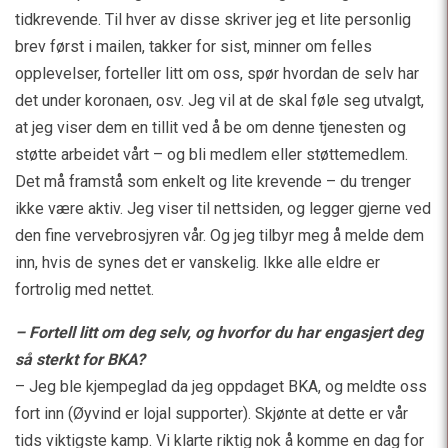
tidkrevende. Til hver av disse skriver jeg et lite personlig
brev først i mailen, takker for sist, minner om felles
opplevelser, forteller litt om oss, spør hvordan de selv har
det under koronaen, osv. Jeg vil at de skal føle seg utvalgt,
at jeg viser dem en tillit ved å be om denne tjenesten og
støtte arbeidet vårt – og bli medlem eller støttemedlem.
Det må framstå som enkelt og lite krevende – du trenger
ikke være aktiv. Jeg viser til nettsiden, og legger gjerne ved
den fine vervebrosjyren vår. Og jeg tilbyr meg å melde dem
inn, hvis de synes det er vanskelig. Ikke alle eldre er
fortrolig med nettet.
– Fortell litt om deg selv, og hvorfor du har engasjert deg
så sterkt for BKA?
– Jeg ble kjempeglad da jeg oppdaget BKA, og meldte oss
fort inn (Øyvind er lojal supporter). Skjønte at dette er vår
tids viktigste kamp. Vi klarte riktig nok å komme en dag for