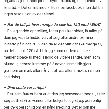
organisasjoner som jobber systematisk og utholdende over
lang tid. – Det er fint med «likes» på facebook, men det blir
ingen revolusjon av det alene!
– Har du tall på hvor mange du selv har fått med i BKA?
– Da jeg hadde opptelling, for et par uker siden, lå tallet på
dem jeg visste hadde vervet seg eller andre på mine
initiativ, på rundt 70. Siden da er det blitt ganske mange til,
så det er nok 120 nå. I tillegg kommer dem som ikke
melder tilbake til meg, særlig de videresendte, men som
plutselig senere kommer på å nevne innmelding(er)
gjennom en mail, eller når vi treffes, eller sms-es i annen
anledning …
– Dine beste verve-tips?
– Det som funker best er at den jeg henvender meg til, føler
seg sett, at vi er venner eller bekjente, og at
jeg
personlig
ber
dem
personlig om en håndsrekning. Det er ganske