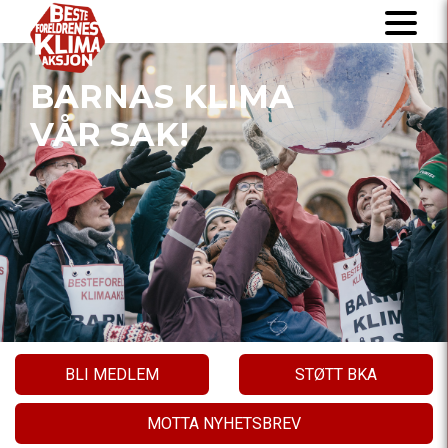
BARNAS KLIMA
VÅR SAK!
BLI MEDLEM
STØTT BKA
MOTTA NYHETSBREV