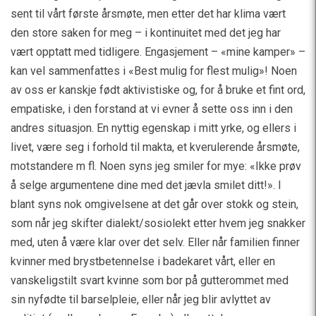
sent til vårt første årsmøte, men etter det har klima vært
den store saken for meg – i kontinuitet med det jeg har
vært opptatt med tidligere. Engasjement – «mine kamper» –
kan vel sammenfattes i «Best mulig for flest mulig»! Noen
av oss er kanskje født aktivistiske og, for å bruke et fint ord,
empatiske, i den forstand at vi evner å sette oss inn i den
andres situasjon. En nyttig egenskap i mitt yrke, og ellers i
livet, være seg i forhold til makta, et kverulerende årsmøte,
motstandere m fl. Noen syns jeg smiler for mye: «Ikke prøv
å selge argumentene dine med det jævla smilet ditt!». I
blant syns nok omgivelsene at det går over stokk og stein,
som når jeg skifter dialekt/sosiolekt etter hvem jeg snakker
med, uten å være klar over det selv. Eller når familien finner
kvinner med brystbetennelse i badekaret vårt, eller en
vanskeligstilt svart kvinne som bor på gutterommet med
sin nyfødte til barselpleie, eller når jeg blir avlyttet av