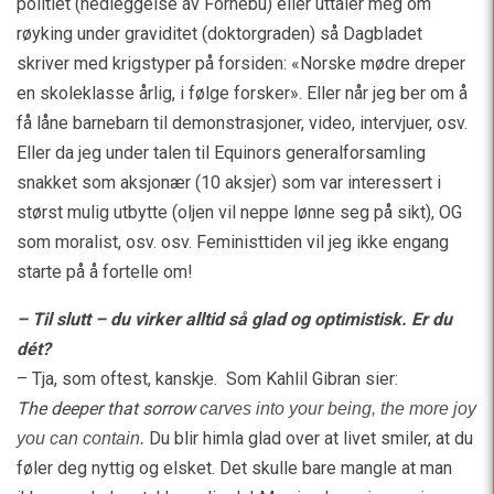
politiet (nedleggelse av Fornebu) eller uttaler meg om
røyking under graviditet (doktorgraden) så Dagbladet
skriver med krigstyper på forsiden: «Norske mødre dreper
en skoleklasse årlig, i følge forsker». Eller når jeg ber om å
få låne barnebarn til demonstrasjoner, video, intervjuer, osv.
Eller da jeg under talen til Equinors generalforsamling
snakket som aksjonær (10 aksjer) som var interessert i
størst mulig utbytte (oljen vil neppe lønne seg på sikt), OG
som moralist, osv. osv. Feministtiden vil jeg ikke engang
starte på å fortelle om!
– Til slutt – du virker alltid så glad og optimistisk. Er du
dét?
– Tja, som oftest, kanskje.
Som Kahlil Gibran sier:
The
deeper that
sorrow
carves into your being, the more joy
Du blir himla glad over at livet smiler, at du
you can contain.
føler deg nyttig og elsket. Det skulle bare mangle at man