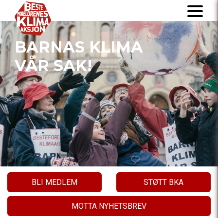
BARNAS KLIMA
VÅR SAK!
BLI MEDLEM
STØTT BKA
MOTTA NYHETSBREV