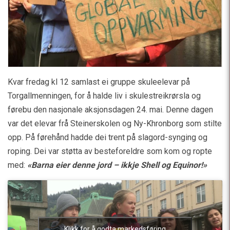
Kvar fredag kl 12 samlast ei gruppe skuleelevar på
Torgallmenningen, for å halde liv i skulestreikrørsla og
førebu den nasjonale aksjonsdagen 24. mai. Denne dagen
var det elevar frå Steinerskolen og Ny-Khronborg som stilte
opp. På førehånd hadde dei trent på slagord-synging og
roping. Dei var støtta av besteforeldre som kom og ropte
med:
«Barna eier denne jord – ikkje Shell og Equinor!»
Klikk for å godta markedsføring