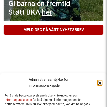
Gi barna en fremtid
Støtt BKA
her
MELD DEG PÅ VÅRT NYHETSBREV
Administrer samtykke for
informasjonskapsler
For å gi de beste opplevelsene bruker vi teknologier som
Besteforeldrenes klimaaksjon
informasjonskapsler
for å få tilgang til informasjon om din
nettleseratferd. Hvis du ikke aksepterer dette, kan det ha negativ
Ansvarlig redaktør
: Halfdan Wiik |