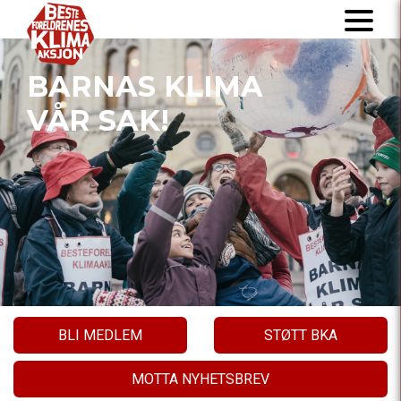
BARNAS KLIMA
VÅR SAK!
BLI MEDLEM
STØTT BKA
MOTTA NYHETSBREV