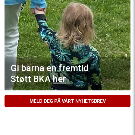
Gi barna en fremtid
Støtt BKA
her
MELD DEG PÅ VÅRT NYHETSBREV