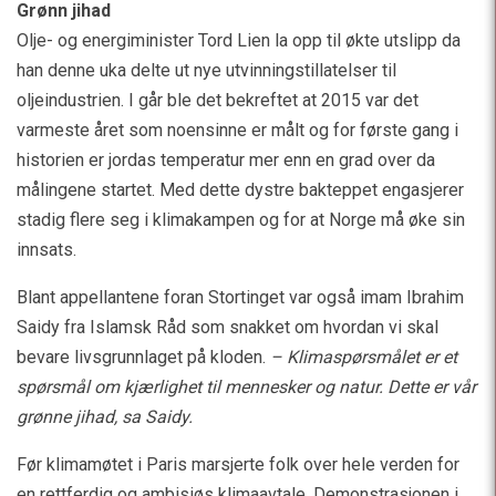
Grønn jihad
Olje- og energiminister Tord Lien la opp til økte utslipp da
han denne uka delte ut nye utvinningstillatelser til
oljeindustrien. I går ble det bekreftet at 2015 var det
varmeste året som noensinne er målt og for første gang i
historien er jordas temperatur mer enn en grad over da
målingene startet. Med dette dystre bakteppet engasjerer
stadig flere seg i klimakampen og for at Norge må øke sin
innsats.
Blant appellantene foran Stortinget var også imam Ibrahim
Saidy fra Islamsk Råd som snakket om hvordan vi skal
bevare livsgrunnlaget på kloden.
– Klimaspørsmålet er et
spørsmål om kjærlighet til mennesker og natur. Dette er vår
grønne jihad, sa Saidy.
Før klimamøtet i Paris marsjerte folk over hele verden for
en rettferdig og ambisiøs klimaavtale. Demonstrasjonen i