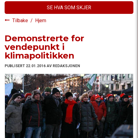
SE HVA SOM SKJER
Tilbake
/
Hjem
Demonstrerte for
vendepunkt i
klimapolitikken
PUBLISERT 22.01.2016 AV REDAKSJONEN