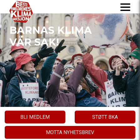
BARNAS KLIMA
VÅR SAK!
BLI MEDLEM
STØTT BKA
MOTTA NYHETSBREV