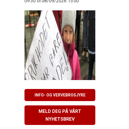
09:30 til 08/09/2026 15:00
INFO- OG VERVEBROSJYRE
MELD DEG PÅ VÅRT
NYHETSBREV