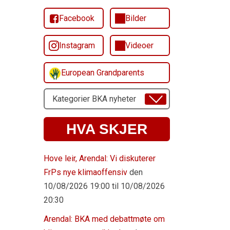
Facebook
Bilder
Instagram
Videoer
European Grandparents
Velg
Emne
HVA SKJER
Hove leir, Arendal: Vi diskuterer
FrPs nye klimaoffensiv
den
10/08/2026 19:00 til 10/08/2026
20:30
Arendal: BKA med debattmøte om