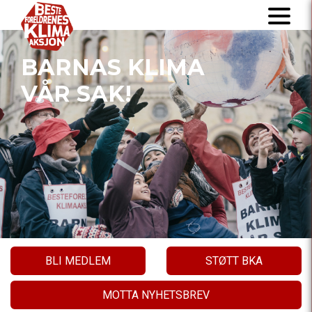
BARNAS KLIMA
VÅR SAK!
BLI MEDLEM
STØTT BKA
MOTTA NYHETSBREV