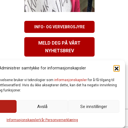
INFO- OG VERVEBROSJYRE
MELD DEG PÅ VÅRT
NYHETSBREV
Administrer samtykke for informasjonskapsler
levelsene bruker vi teknologier som
informasjonskapsler
for å få tilgang til
tleseratferd. Hvis du ikke aksepterer dette, kan det ha negativ innvirkning
g funksjoner.
Avslå
Se innstillinger
Vår Personvernerklæring
Informasjonskapsler (Cookies)
meworks AS
| Logo av Blanke Ark | Design av Merete Bertheau
Informasjonskapsler
Vår Personvernerklæring