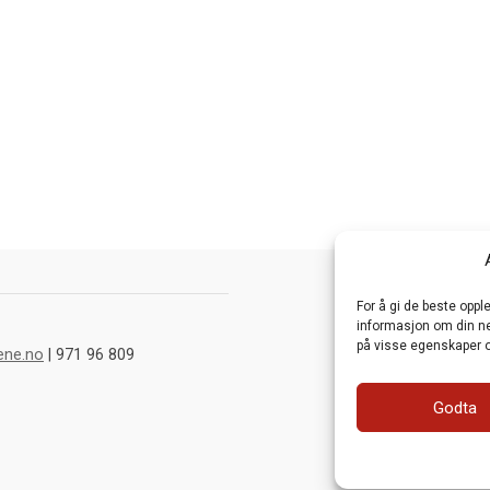
For å gi de beste opp
informasjon om din net
på visse egenskaper o
ene.no
| 971 96 809
Godta
Webutvikling av
Fra