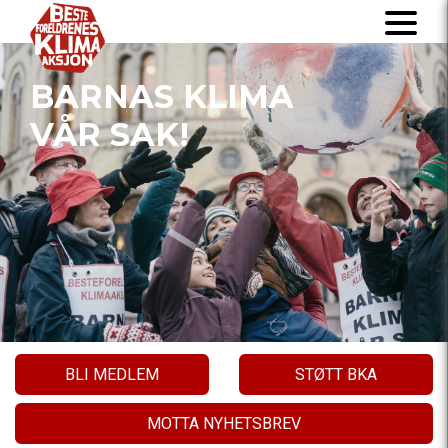
BARNAS KLIMA
VÅR SAK!
BLI MEDLEM
STØTT BKA
MOTTA NYHETSBREV