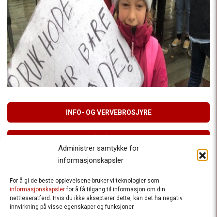
INFO- OG VERVEBROSJYRE
MELD DEG PÅ VÅRT NYHETSBREV
Administrer samtykke for
informasjonskapsler
For å gi de beste opplevelsene bruker vi teknologier som
Besteforeldrenes klimaaksjon
informasjonskapsler
for å få tilgang til informasjon om din
nettleseratferd. Hvis du ikke aksepterer dette, kan det ha negativ
Ansvarlig redaktør
: Halfdan Wiik |
innvirkning på visse egenskaper og funksjoner.
halfdan.wiik@besteforeldrene.no
| 971 96 809