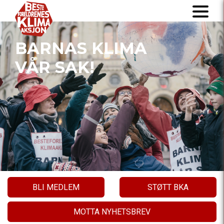
BARNAS KLIMA
VÅR SAK!
BLI MEDLEM
STØTT BKA
MOTTA NYHETSBREV