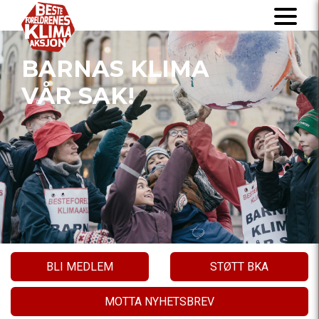
BARNAS KLIMA
VÅR SAK!
BLI MEDLEM
STØTT BKA
MOTTA NYHETSBREV