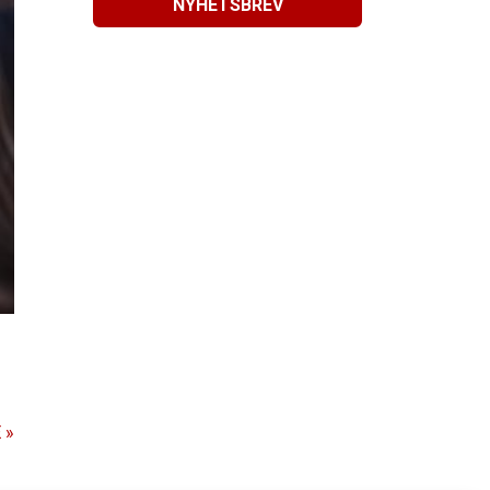
NYHETSBREV
 »