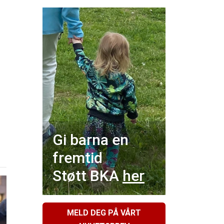
Gi barna en
fremtid
Støtt BKA
her
MELD DEG PÅ VÅRT